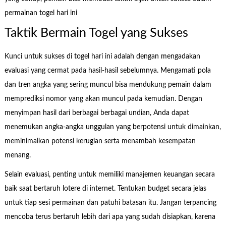
permainan togel hari ini
Taktik Bermain Togel yang Sukses
Kunci untuk sukses di togel hari ini adalah dengan mengadakan
evaluasi yang cermat pada hasil-hasil sebelumnya. Mengamati pola
dan tren angka yang sering muncul bisa mendukung pemain dalam
memprediksi nomor yang akan muncul pada kemudian. Dengan
menyimpan hasil dari berbagai berbagai undian, Anda dapat
menemukan angka-angka unggulan yang berpotensi untuk dimainkan,
meminimalkan potensi kerugian serta menambah kesempatan
menang.
Selain evaluasi, penting untuk memiliki manajemen keuangan secara
baik saat bertaruh lotere di internet. Tentukan budget secara jelas
untuk tiap sesi permainan dan patuhi batasan itu. Jangan terpancing
mencoba terus bertaruh lebih dari apa yang sudah disiapkan, karena