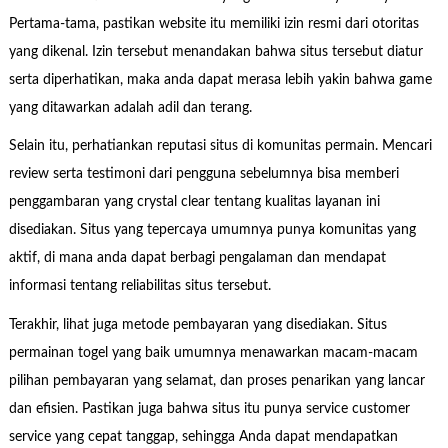
Pertama-tama, pastikan website itu memiliki izin resmi dari otoritas
yang dikenal. Izin tersebut menandakan bahwa situs tersebut diatur
serta diperhatikan, maka anda dapat merasa lebih yakin bahwa game
yang ditawarkan adalah adil dan terang.
Selain itu, perhatiankan reputasi situs di komunitas permain. Mencari
review serta testimoni dari pengguna sebelumnya bisa memberi
penggambaran yang crystal clear tentang kualitas layanan ini
disediakan. Situs yang tepercaya umumnya punya komunitas yang
aktif, di mana anda dapat berbagi pengalaman dan mendapat
informasi tentang reliabilitas situs tersebut.
Terakhir, lihat juga metode pembayaran yang disediakan. Situs
permainan togel yang baik umumnya menawarkan macam-macam
pilihan pembayaran yang selamat, dan proses penarikan yang lancar
dan efisien. Pastikan juga bahwa situs itu punya service customer
service yang cepat tanggap, sehingga Anda dapat mendapatkan