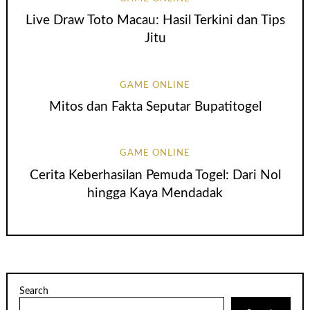
Live Draw Toto Macau: Hasil Terkini dan Tips
Jitu
GAME ONLINE
Mitos dan Fakta Seputar Bupatitogel
GAME ONLINE
Cerita Keberhasilan Pemuda Togel: Dari Nol
hingga Kaya Mendadak
Search