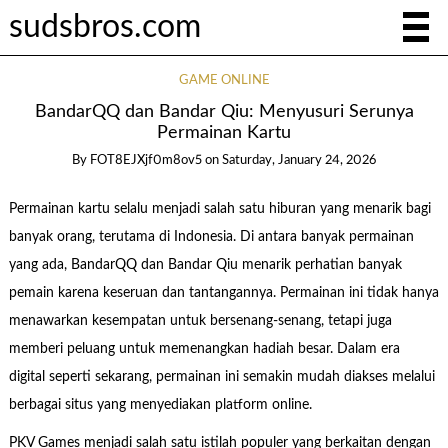
sudsbros.com
GAME ONLINE
BandarQQ dan Bandar Qiu: Menyusuri Serunya
Permainan Kartu
By
FOT8EJXjf0m8ov5
on
Saturday, January 24, 2026
Permainan kartu selalu menjadi salah satu hiburan yang menarik bagi
banyak orang, terutama di Indonesia. Di antara banyak permainan
yang ada, BandarQQ dan Bandar Qiu menarik perhatian banyak
pemain karena keseruan dan tantangannya. Permainan ini tidak hanya
menawarkan kesempatan untuk bersenang-senang, tetapi juga
memberi peluang untuk memenangkan hadiah besar. Dalam era
digital seperti sekarang, permainan ini semakin mudah diakses melalui
berbagai situs yang menyediakan platform online.
PKV Games menjadi salah satu istilah populer yang berkaitan dengan