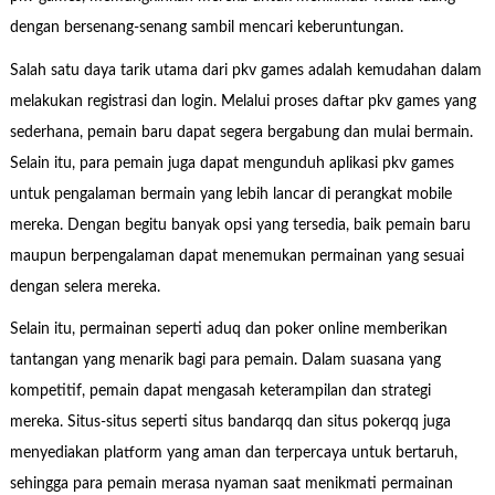
dengan bersenang-senang sambil mencari keberuntungan.
Salah satu daya tarik utama dari pkv games adalah kemudahan dalam
melakukan registrasi dan login. Melalui proses daftar pkv games yang
sederhana, pemain baru dapat segera bergabung dan mulai bermain.
Selain itu, para pemain juga dapat mengunduh aplikasi pkv games
untuk pengalaman bermain yang lebih lancar di perangkat mobile
mereka. Dengan begitu banyak opsi yang tersedia, baik pemain baru
maupun berpengalaman dapat menemukan permainan yang sesuai
dengan selera mereka.
Selain itu, permainan seperti aduq dan poker online memberikan
tantangan yang menarik bagi para pemain. Dalam suasana yang
kompetitif, pemain dapat mengasah keterampilan dan strategi
mereka. Situs-situs seperti situs bandarqq dan situs pokerqq juga
menyediakan platform yang aman dan terpercaya untuk bertaruh,
sehingga para pemain merasa nyaman saat menikmati permainan