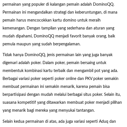
permainan yang populer di kalangan pemain adalah DominoQQ.
Permainan ini mengandalkan strategi dan keberuntungan, di mana
pemain harus mencocokkan kartu domino untuk meraih
kemenangan. Dengan tampilan yang sederhana dan aturan yang
mudah dipahami, DominoQQ menjadi favorit banyak orang, baik
pemula maupun yang sudah berpengalaman.
Tidak hanya DominoQQ, jenis permainan lain yang juga banyak
digemari adalah poker. Dalam poker, pemain bersaing untuk
membentuk kombinasi kartu terbaik dan mengambil pot yang ada.
Berbagai variasi poker seperti poker online dan PKV poker semakin
membuat permainan ini semakin menarik, karena pemain bisa
berpartisipasi dengan mudah melalui berbagai situs poker. Selain itu,
suasana kompetitif yang ditawarkan membuat poker menjadi pilihan
yang menarik bagi mereka yang menyukai tantangan.
Selain kedua permainan di atas, ada juga variasi seperti Aduq dan