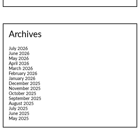
Archives
July 2026
June 2026
May 2026
April 2026
March 2026
February 2026
January 2026
December 2025
November 2025
October 2025
September 2025
August 2025
July 2025
June 2025
May 2025