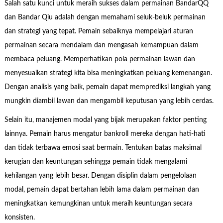
Salah satu kunci untuk meraih sukses dalam permainan BandarQQ
dan Bandar Qiu adalah dengan memahami seluk-beluk permainan
dan strategi yang tepat. Pemain sebaiknya mempelajari aturan
permainan secara mendalam dan mengasah kemampuan dalam
membaca peluang. Memperhatikan pola permainan lawan dan
menyesuaikan strategi kita bisa meningkatkan peluang kemenangan.
Dengan analisis yang baik, pemain dapat memprediksi langkah yang
mungkin diambil lawan dan mengambil keputusan yang lebih cerdas.
Selain itu, manajemen modal yang bijak merupakan faktor penting
lainnya. Pemain harus mengatur bankroll mereka dengan hati-hati
dan tidak terbawa emosi saat bermain. Tentukan batas maksimal
kerugian dan keuntungan sehingga pemain tidak mengalami
kehilangan yang lebih besar. Dengan disiplin dalam pengelolaan
modal, pemain dapat bertahan lebih lama dalam permainan dan
meningkatkan kemungkinan untuk meraih keuntungan secara
konsisten.