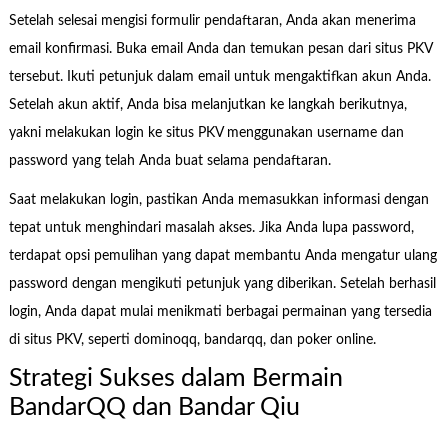
Setelah selesai mengisi formulir pendaftaran, Anda akan menerima
email konfirmasi. Buka email Anda dan temukan pesan dari situs PKV
tersebut. Ikuti petunjuk dalam email untuk mengaktifkan akun Anda.
Setelah akun aktif, Anda bisa melanjutkan ke langkah berikutnya,
yakni melakukan login ke situs PKV menggunakan username dan
password yang telah Anda buat selama pendaftaran.
Saat melakukan login, pastikan Anda memasukkan informasi dengan
tepat untuk menghindari masalah akses. Jika Anda lupa password,
terdapat opsi pemulihan yang dapat membantu Anda mengatur ulang
password dengan mengikuti petunjuk yang diberikan. Setelah berhasil
login, Anda dapat mulai menikmati berbagai permainan yang tersedia
di situs PKV, seperti dominoqq, bandarqq, dan poker online.
Strategi Sukses dalam Bermain
BandarQQ dan Bandar Qiu