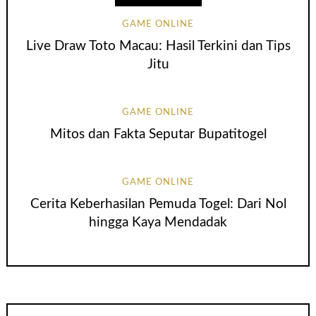
GAME ONLINE
Live Draw Toto Macau: Hasil Terkini dan Tips
Jitu
GAME ONLINE
Mitos dan Fakta Seputar Bupatitogel
GAME ONLINE
Cerita Keberhasilan Pemuda Togel: Dari Nol
hingga Kaya Mendadak