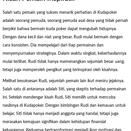
Salah satu pemain yang sukses menarik perhatian di Kudapoker
adalah seorang pemuda, seorang pemuda asal desa yang tidak pernah
berpikir bahwa bermain kuda poker dapat mengubah hidupnya.
Dengan dana kecil dan niat yang besar, Rudi mulai bermain dengan
cara konsisten. Dia mempelajari dari tiap permainan dan
menyempurnakan strateginya. Dalam waktu singkat, keberhasilannya
mulai terlihat. Rudi tidak hanya memenangkan sejumlah besar uang,
tetapi juga memperoleh pengikut yang terinspirasi oleh kisahnya.
Melihat kesuksesan Rudi, sejumlah pemain lain ikut meniru jejaknya.
Salah satu di antaranya adalah Siti, yang skeptis terhadap permainan
ini. Setelah mendengar kisah Rudi, Siti memilih untuk mencoba
nasibnya di Kudapoker. Dengan bimbingan Rudi dan kemauan untuk
belajar, Siti tidak hanya menjadi anggota yang handal, tetapi juga
merasakan kemajuan signifikan dalam kehidupan finansial
keluarganya. Keduanya bertransformasi menjadi ikon motivasi dan