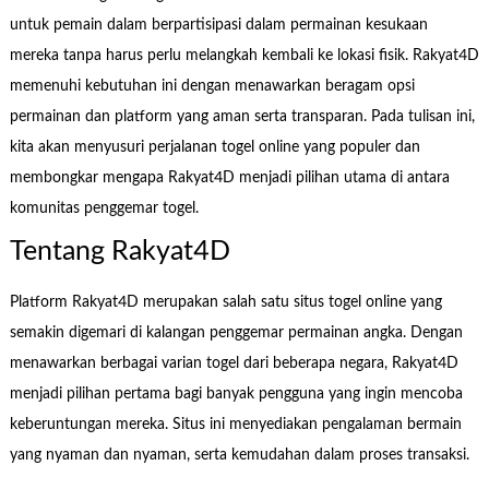
untuk pemain dalam berpartisipasi dalam permainan kesukaan
mereka tanpa harus perlu melangkah kembali ke lokasi fisik. Rakyat4D
memenuhi kebutuhan ini dengan menawarkan beragam opsi
permainan dan platform yang aman serta transparan. Pada tulisan ini,
kita akan menyusuri perjalanan togel online yang populer dan
membongkar mengapa Rakyat4D menjadi pilihan utama di antara
komunitas penggemar togel.
Tentang Rakyat4D
Platform Rakyat4D merupakan salah satu situs togel online yang
semakin digemari di kalangan penggemar permainan angka. Dengan
menawarkan berbagai varian togel dari beberapa negara, Rakyat4D
menjadi pilihan pertama bagi banyak pengguna yang ingin mencoba
keberuntungan mereka. Situs ini menyediakan pengalaman bermain
yang nyaman dan nyaman, serta kemudahan dalam proses transaksi.