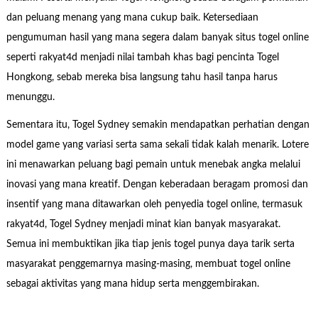
dan peluang menang yang mana cukup baik. Ketersediaan
pengumuman hasil yang mana segera dalam banyak situs togel online
seperti rakyat4d menjadi nilai tambah khas bagi pencinta Togel
Hongkong, sebab mereka bisa langsung tahu hasil tanpa harus
menunggu.
Sementara itu, Togel Sydney semakin mendapatkan perhatian dengan
model game yang variasi serta sama sekali tidak kalah menarik. Lotere
ini menawarkan peluang bagi pemain untuk menebak angka melalui
inovasi yang mana kreatif. Dengan keberadaan beragam promosi dan
insentif yang mana ditawarkan oleh penyedia togel online, termasuk
rakyat4d, Togel Sydney menjadi minat kian banyak masyarakat.
Semua ini membuktikan jika tiap jenis togel punya daya tarik serta
masyarakat penggemarnya masing-masing, membuat togel online
sebagai aktivitas yang mana hidup serta menggembirakan.