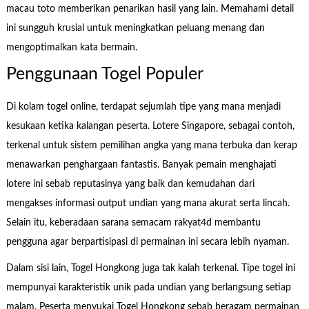
macau toto memberikan penarikan hasil yang lain. Memahami detail
ini sungguh krusial untuk meningkatkan peluang menang dan
mengoptimalkan kata bermain.
Penggunaan Togel Populer
Di kolam togel online, terdapat sejumlah tipe yang mana menjadi
kesukaan ketika kalangan peserta. Lotere Singapore, sebagai contoh,
terkenal untuk sistem pemilihan angka yang mana terbuka dan kerap
menawarkan penghargaan fantastis. Banyak pemain menghajati
lotere ini sebab reputasinya yang baik dan kemudahan dari
mengakses informasi output undian yang mana akurat serta lincah.
Selain itu, keberadaan sarana semacam rakyat4d membantu
pengguna agar berpartisipasi di permainan ini secara lebih nyaman.
Dalam sisi lain, Togel Hongkong juga tak kalah terkenal. Tipe togel ini
mempunyai karakteristik unik pada undian yang berlangsung setiap
malam. Peserta menyukai Togel Hongkong sebab beragam permainan