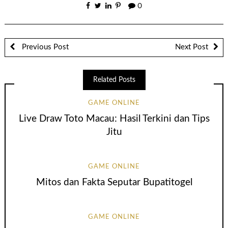
0
Previous Post
Next Post
Related Posts
GAME ONLINE
Live Draw Toto Macau: Hasil Terkini dan Tips
Jitu
GAME ONLINE
Mitos dan Fakta Seputar Bupatitogel
GAME ONLINE