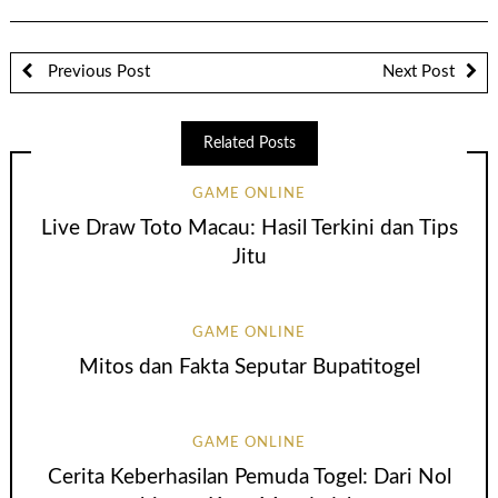
Previous Post
Next Post
Related Posts
GAME ONLINE
Live Draw Toto Macau: Hasil Terkini dan Tips
Jitu
GAME ONLINE
Mitos dan Fakta Seputar Bupatitogel
GAME ONLINE
Cerita Keberhasilan Pemuda Togel: Dari Nol