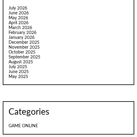
July 2026
June 2026
May 2026
April 2026
March 2026
February 2026
January 2026
December 2025
November 2025
October 2025
September 2025
August 2025
July 2025
June 2025
May 2025
Categories
GAME ONLINE