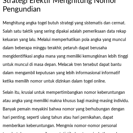
Strategi Efektif Menghitung Nomor
Pengundian
Menghitung angka togel butuh strategi yang sistematis dan cermat.
Salah satu taktik yang sering dipakai adalah pemeriksaan data rekap
keluaran yang lalu. Melalui memperhatikan pola angka yang muncul
dalam beberapa minggu terakhir, petaruh dapat berusaha
mengidentifikasi angka mana yang memiliki kemungkinan lebih tinggi
untuk muncul di masa depan. Melacak tren tersebut dapat bantu
dalam mengambil keputusan yang lebih informasional informatif
ketika memilih nomor untuk dizinkan dalam togel online.
Selain itu, krusial untuk mempertimbangkan nomor keberuntungan
atau angka yang memiliki makna khusus bagi masing-masing individu.
Banyak pemain meyakini bahwa nomor yang berhubungan dengan
hari penting, seperti ulang tahun atau hari pernikahan, dapat
memberikan keberuntungan. Mengmix nomor-nomor personal