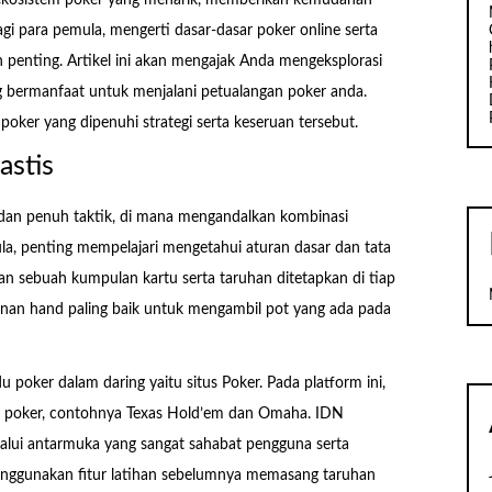
m ekosistem poker yang menarik, memberikan kemudahan
i para pemula, mengerti dasar-dasar poker online serta
penting. Artikel ini akan mengajak Anda mengeksplorasi
 bermanfaat untuk menjalani petualangan poker anda.
poker yang dipenuhi strategi serta keseruan tersebut.
astis
 dan penuh taktik, di mana mengandalkan kombinasi
ula, penting mempelajari mengetahui aturan dasar dan tata
 sebuah kumpulan kartu serta taruhan ditetapkan di tiap
an hand paling baik untuk mengambil pot yang ada pada
 poker dalam daring yaitu situs Poker. Pada platform ini,
n poker, contohnya Texas Hold’em dan Omaha. IDN
ui antarmuka yang sangat sahabat pengguna serta
enggunakan fitur latihan sebelumnya memasang taruhan