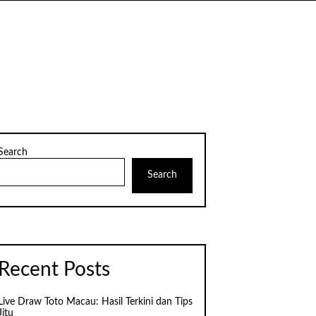
Search
Search
Recent Posts
Live Draw Toto Macau: Hasil Terkini dan Tips
Jitu