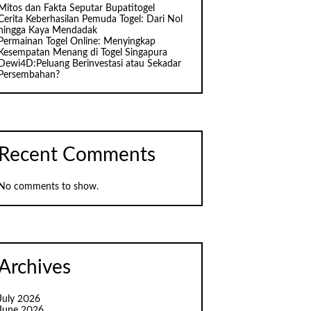
Mitos dan Fakta Seputar Bupatitogel
Cerita Keberhasilan Pemuda Togel: Dari Nol
hingga Kaya Mendadak
Permainan Togel Online: Menyingkap
Kesempatan Menang di Togel Singapura
Dewi4D:Peluang Berinvestasi atau Sekadar
Persembahan?
Recent Comments
No comments to show.
Archives
July 2026
June 2026