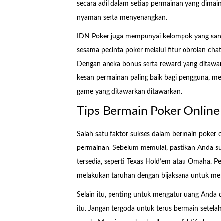
secara adil dalam setiap permainan yang dima
nyaman serta menyenangkan.
IDN Poker juga mempunyai kelompok yang sanga
sesama pecinta poker melalui fitur obrolan cha
Dengan aneka bonus serta reward yang ditawa
kesan permainan paling baik bagi pengguna, me
game yang ditawarkan ditawarkan.
Tips Bermain Poker Online
Salah satu faktor sukses dalam bermain poker o
permainan. Sebelum memulai, pastikan Anda su
tersedia, seperti Texas Hold’em atau Omaha. Pel
melakukan taruhan dengan bijaksana untuk me
Selain itu, penting untuk mengatur uang Anda 
itu. Jangan tergoda untuk terus bermain setelah