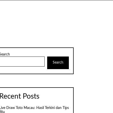
Search
Search
Recent Posts
Live Draw Toto Macau: Hasil Terkini dan Tips
Jitu