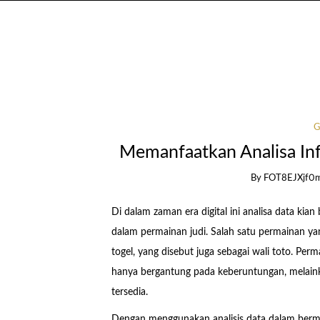
G
Memanfaatkan Analisa In
By
FOT8EJXjf0
Di dalam zaman era digital ini analisa data ki
dalam permainan judi. Salah satu permainan yan
togel, yang disebut juga sebagai wali toto. Pe
hanya bergantung pada keberuntungan, melaink
tersedia.
Dengan menggunakan analisis data dalam bermai