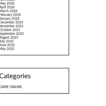
May 2026
April 2026
March 2026
February 2026
January 2026
December 2025
November 2025
October 2025
September 2025
August 2025
July 2025
June 2025
May 2025
Categories
GAME ONLINE