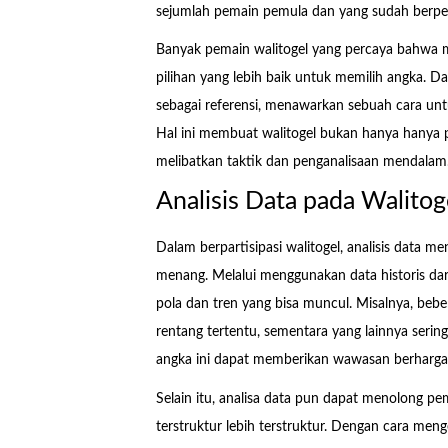
sejumlah pemain pemula dan yang sudah berp
Banyak pemain walitogel yang percaya bahwa m
pilihan yang lebih baik untuk memilih angka. Da
sebagai referensi, menawarkan sebuah cara u
Hal ini membuat walitogel bukan hanya hanya p
melibatkan taktik dan penganalisaan mendalam
Analisis Data pada Walitog
Dalam berpartisipasi walitogel, analisis data
menang. Melalui menggunakan data historis dari
pola dan tren yang bisa muncul. Misalnya, beb
rentang tertentu, sementara yang lainnya serin
angka ini dapat memberikan wawasan berharg
Selain itu, analisa data pun dapat menolong p
terstruktur lebih terstruktur. Dengan cara me