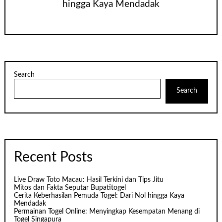
hingga Kaya Mendadak
Search
Search
Recent Posts
Live Draw Toto Macau: Hasil Terkini dan Tips Jitu
Mitos dan Fakta Seputar Bupatitogel
Cerita Keberhasilan Pemuda Togel: Dari Nol hingga Kaya
Mendadak
Permainan Togel Online: Menyingkap Kesempatan Menang di
Togel Singapura