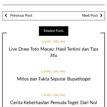
Previous Post
Next Post
Related Posts
GAME ONLINE
Live Draw Toto Macau: Hasil Terkini dan Tips
Jitu
GAME ONLINE
Mitos dan Fakta Seputar Bupatitogel
GAME ONLINE
Cerita Keberhasilan Pemuda Togel: Dari Nol