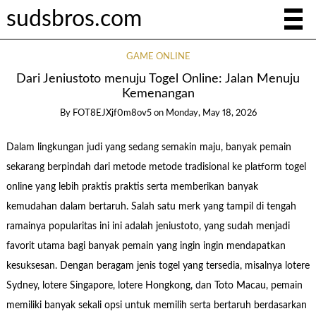
sudsbros.com
GAME ONLINE
Dari Jeniustoto menuju Togel Online: Jalan Menuju
Kemenangan
By
FOT8EJXjf0m8ov5
on
Monday, May 18, 2026
Dalam lingkungan judi yang sedang semakin maju, banyak pemain
sekarang berpindah dari metode metode tradisional ke platform togel
online yang lebih praktis praktis serta memberikan banyak
kemudahan dalam bertaruh. Salah satu merk yang tampil di tengah
ramainya popularitas ini ini adalah jeniustoto, yang sudah menjadi
favorit utama bagi banyak pemain yang ingin ingin mendapatkan
kesuksesan. Dengan beragam jenis togel yang tersedia, misalnya lotere
Sydney, lotere Singapore, lotere Hongkong, dan Toto Macau, pemain
memiliki banyak sekali opsi untuk memilih serta bertaruh berdasarkan