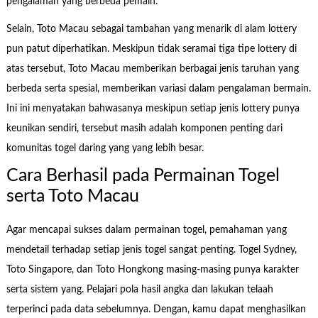
pengalaman yang berbeda pemain.
Selain, Toto Macau sebagai tambahan yang menarik di alam lottery
pun patut diperhatikan. Meskipun tidak seramai tiga tipe lottery di
atas tersebut, Toto Macau memberikan berbagai jenis taruhan yang
berbeda serta spesial, memberikan variasi dalam pengalaman bermain.
Ini ini menyatakan bahwasanya meskipun setiap jenis lottery punya
keunikan sendiri, tersebut masih adalah komponen penting dari
komunitas togel daring yang yang lebih besar.
Cara Berhasil pada Permainan Togel
serta Toto Macau
Agar mencapai sukses dalam permainan togel, pemahaman yang
mendetail terhadap setiap jenis togel sangat penting. Togel Sydney,
Toto Singapore, dan Toto Hongkong masing-masing punya karakter
serta sistem yang. Pelajari pola hasil angka dan lakukan telaah
terperinci pada data sebelumnya. Dengan, kamu dapat menghasilkan