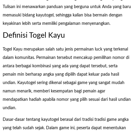
Tulisan ini menawarkan panduan yang berguna untuk Anda yang baru
memasuki bidang kayutogel, sehingga kalian bisa bermain dengan
keyakinan lebih serta memiliki pengalaman menyenangkan.
Definisi Togel Kayu
Togel Kayu merupakan salah satu jenis permainan luck yang terkenal
dalam komunitas. Permainan tersebut mencakup pemilihan nomor di
antara berbagai kombinasi yang ada yang dapat tersebut, serta
pemain min berharap angka yang dipilih dapat keluar pada hasil
undian. Kayutogel sering dikenal sebagai game yang sangat mudah
namun menarik, memberi kesempatan bagi pemain agar
mendapatkan hadiah apabila nomor yang pilih sesuai dari hasil undian
undian.
Dasar-dasar tentang kayutogel berasal dari tradisi tradisi game angka
yang telah sudah sejak. Dalam game ini, peserta dapat menentukan