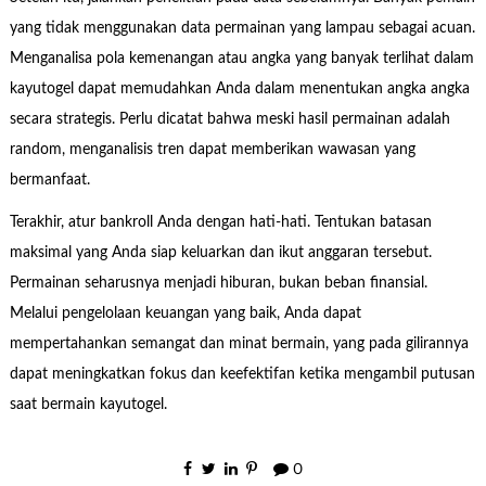
yang tidak menggunakan data permainan yang lampau sebagai acuan.
Menganalisa pola kemenangan atau angka yang banyak terlihat dalam
kayutogel dapat memudahkan Anda dalam menentukan angka angka
secara strategis. Perlu dicatat bahwa meski hasil permainan adalah
random, menganalisis tren dapat memberikan wawasan yang
bermanfaat.
Terakhir, atur bankroll Anda dengan hati-hati. Tentukan batasan
maksimal yang Anda siap keluarkan dan ikut anggaran tersebut.
Permainan seharusnya menjadi hiburan, bukan beban finansial.
Melalui pengelolaan keuangan yang baik, Anda dapat
mempertahankan semangat dan minat bermain, yang pada gilirannya
dapat meningkatkan fokus dan keefektifan ketika mengambil putusan
saat bermain kayutogel.
0