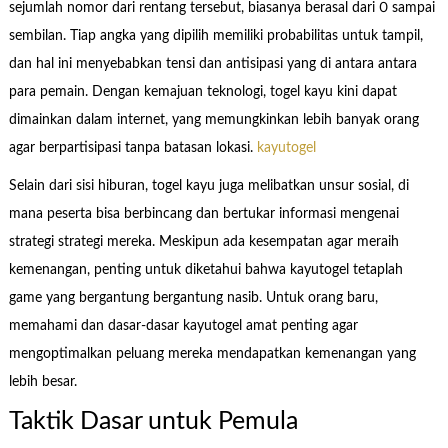
sejumlah nomor dari rentang tersebut, biasanya berasal dari 0 sampai
sembilan. Tiap angka yang dipilih memiliki probabilitas untuk tampil,
dan hal ini menyebabkan tensi dan antisipasi yang di antara antara
para pemain. Dengan kemajuan teknologi, togel kayu kini dapat
dimainkan dalam internet, yang memungkinkan lebih banyak orang
agar berpartisipasi tanpa batasan lokasi.
kayutogel
Selain dari sisi hiburan, togel kayu juga melibatkan unsur sosial, di
mana peserta bisa berbincang dan bertukar informasi mengenai
strategi strategi mereka. Meskipun ada kesempatan agar meraih
kemenangan, penting untuk diketahui bahwa kayutogel tetaplah
game yang bergantung bergantung nasib. Untuk orang baru,
memahami dan dasar-dasar kayutogel amat penting agar
mengoptimalkan peluang mereka mendapatkan kemenangan yang
lebih besar.
Taktik Dasar untuk Pemula