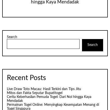
hingga Kaya Mendadak
Search
Search
Recent Posts
Live Draw Toto Macau: Hasil Terkini dan Tips Jitu
Mitos dan Fakta Seputar Bupatitogel
Cerita Keberhasilan Pemuda Togel: Dari Nol hingga Kaya
Mendadak
Permainan Togel Online: Menyingkap Kesempatan Menang di
Togel Singapura