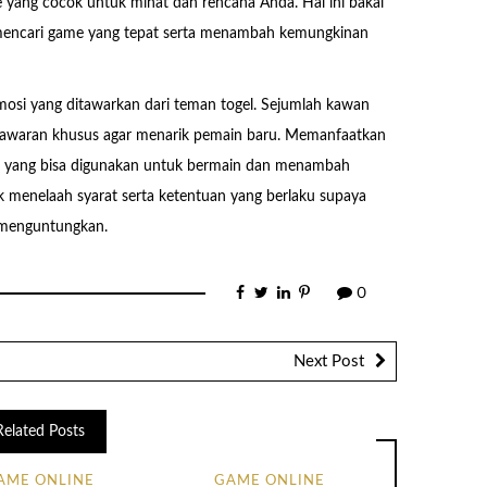
e yang cocok untuk minat dan rencana Anda. Hal ini bakal
mencari game yang tepat serta menambah kemungkinan
omosi yang ditawarkan dari teman togel. Sejumlah kawan
awaran khusus agar menarik pemain baru. Memanfaatkan
h yang bisa digunakan untuk bermain dan menambah
 menelaah syarat serta ketentuan yang berlaku supaya
g menguntungkan.
0
Next Post
Related Posts
AME ONLINE
GAME ONLINE