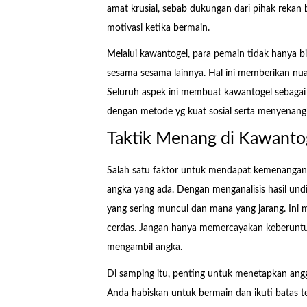
amat krusial, sebab dukungan dari pihak rekan 
motivasi ketika bermain.
Melalui kawantogel, para pemain tidak hanya bi
sesama sesama lainnya. Hal ini memberikan nuan
Seluruh aspek ini membuat kawantogel sebagai 
dengan metode yg kuat sosial serta menyenang
Taktik Menang di Kawanto
Salah satu faktor untuk mendapat kemenangan
angka yang ada. Dengan menganalisis hasil un
yang sering muncul dan mana yang jarang. Ini
cerdas. Jangan hanya memercayakan keberuntu
mengambil angka.
Di samping itu, penting untuk menetapkan ang
Anda habiskan untuk bermain dan ikuti batas t