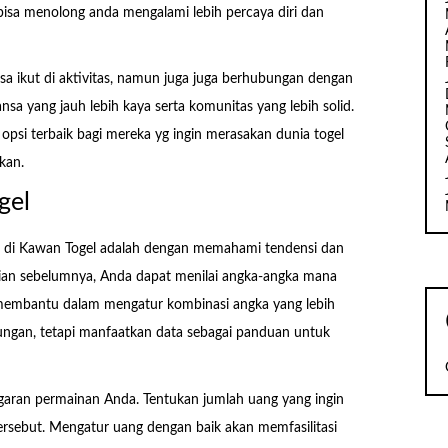
bisa menolong anda mengalami lebih percaya diri dan
sa ikut di aktivitas, namun juga juga berhubungan dengan
sa yang jauh lebih kaya serta komunitas yang lebih solid.
opsi terbaik bagi mereka yg ingin merasakan dunia togel
kan.
gel
 di Kawan Togel adalah dengan memahami tendensi dan
dian sebelumnya, Anda dapat menilai angka-angka mana
 membantu dalam mengatur kombinasi angka yang lebih
ngan, tetapi manfaatkan data sebagai panduan untuk
garan permainan Anda. Tentukan jumlah uang yang ingin
ersebut. Mengatur uang dengan baik akan memfasilitasi