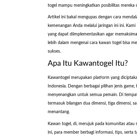
togel mampu meningkatkan posibilitas merek
Artikel ini bakal mengupas dengan cara menda
kemenangan Anda melalui jaringan ini ini. Kam
yang dapat diimplementasikan agar memaksimalk
lebih dalam mengenai cara kawan togel bisa me
sukses.
Apa Itu Kawantogel Itu?
Kawantogel merupakan platform yang diciptaka
Indonesia. Dengan berbagai pilihan jenis game,
menyenangkan untuk semua pemain. Di tempat in
termasuk bilangan dua dimensi, tiga dimensi, 
menantang.
Kawan togel, di, merujuk pada komunitas atau
ini, para member berbagi informasi, tips, sert