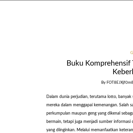
G
Buku Komprehensif
Keber
By
FOT8EJXjf0m
Dalam dunia perjudian, terutama lotto, banyak
mereka dalam menggapai kemenangan. Salah sa
perkumpulan maupun geng yang dikenal sebagai
bermain, tetapi juga menjadi sumber informasi 
yang diinginkan. Melalui memanfaatkan ketera