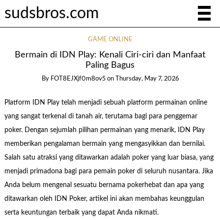
sudsbros.com
GAME ONLINE
Bermain di IDN Play: Kenali Ciri-ciri dan Manfaat
Paling Bagus
By
FOT8EJXjf0m8ov5
on
Thursday, May 7, 2026
Platform IDN Play telah menjadi sebuah platform permainan online
yang sangat terkenal di tanah air, terutama bagi para penggemar
poker. Dengan sejumlah pilihan permainan yang menarik, IDN Play
memberikan pengalaman bermain yang mengasyikkan dan bernilai.
Salah satu atraksi yang ditawarkan adalah poker yang luar biasa, yang
menjadi primadona bagi para pemain poker di seluruh nusantara. Jika
Anda belum mengenal sesuatu bernama pokerhebat dan apa yang
ditawarkan oleh IDN Poker, artikel ini akan membahas keunggulan
serta keuntungan terbaik yang dapat Anda nikmati.