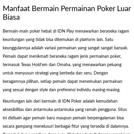
Manfaat Bermain Permainan Poker Luar
Biasa
Bermain-main poker hebat di IDN Play menawarkan beraneka ragam
keuntungan yang tidak bisa ditemukan di platform lain. Satu
keunggulannya adalah variasi permainan yang sangat sangat banyak.
Pemain dapat menikmati beraneka ragam jenis permainan poker,
termasuk Texas Hold’em dan Omaha, yang menawarkan peluang
untuk menyusun strategi yang berbeda dan seru. Dengan
beragamnya pilihan, setiap pemain dapat menemukan permainan
yang sesuai dengan style dan preferensi individu masing-masing.
Keuntungan lain dari bermain di IDN Poker adalah kemudahan
aksesibilitas dan antarmuka antarmuka yang ramah pengguna. Situs
ini didisain agar pemain baru maupun pemain berpengalaman bisa
secara gampang menelusuri berbagai fitur yang tersedia di dalamnya.