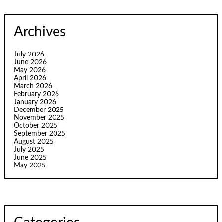
Archives
July 2026
June 2026
May 2026
April 2026
March 2026
February 2026
January 2026
December 2025
November 2025
October 2025
September 2025
August 2025
July 2025
June 2025
May 2025