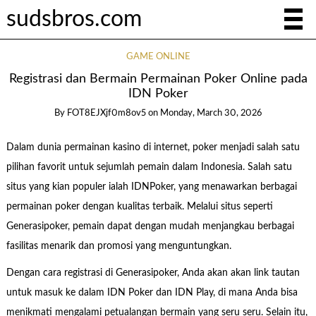
sudsbros.com
GAME ONLINE
Registrasi dan Bermain Permainan Poker Online pada
IDN Poker
By
FOT8EJXjf0m8ov5
on
Monday, March 30, 2026
Dalam dunia permainan kasino di internet, poker menjadi salah satu
pilihan favorit untuk sejumlah pemain dalam Indonesia. Salah satu
situs yang kian populer ialah IDNPoker, yang menawarkan berbagai
permainan poker dengan kualitas terbaik. Melalui situs seperti
Generasipoker, pemain dapat dengan mudah menjangkau berbagai
fasilitas menarik dan promosi yang menguntungkan.
Dengan cara registrasi di Generasipoker, Anda akan akan link tautan
untuk masuk ke dalam IDN Poker dan IDN Play, di mana Anda bisa
menikmati mengalami petualangan bermain yang seru seru. Selain itu,