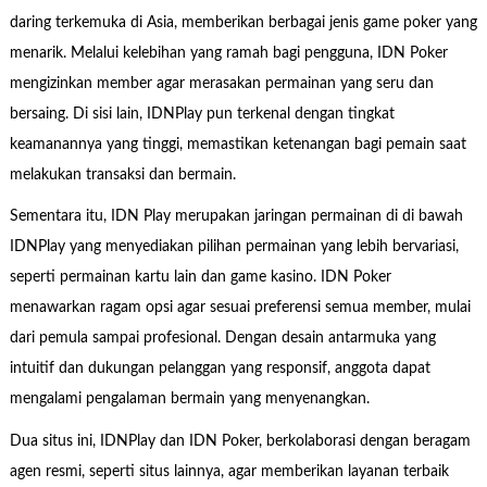
daring terkemuka di Asia, memberikan berbagai jenis game poker yang
menarik. Melalui kelebihan yang ramah bagi pengguna, IDN Poker
mengizinkan member agar merasakan permainan yang seru dan
bersaing. Di sisi lain, IDNPlay pun terkenal dengan tingkat
keamanannya yang tinggi, memastikan ketenangan bagi pemain saat
melakukan transaksi dan bermain.
Sementara itu, IDN Play merupakan jaringan permainan di di bawah
IDNPlay yang menyediakan pilihan permainan yang lebih bervariasi,
seperti permainan kartu lain dan game kasino. IDN Poker
menawarkan ragam opsi agar sesuai preferensi semua member, mulai
dari pemula sampai profesional. Dengan desain antarmuka yang
intuitif dan dukungan pelanggan yang responsif, anggota dapat
mengalami pengalaman bermain yang menyenangkan.
Dua situs ini, IDNPlay dan IDN Poker, berkolaborasi dengan beragam
agen resmi, seperti situs lainnya, agar memberikan layanan terbaik