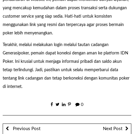
yang mencakup kemudahan dalam proses transaksi serta dukungan
customer service yang siap sedia. Hati-hati untuk konsisten
menggunakan link yang resmi dan terpercaya agar proses bermain
poker lebih menyenangkan.
Terakhir, melalui melakukan login melalui tautan cadangan
Generasipoker, pemain dapat koneksi dengan aman ke platform IDN
Poker. Ini krusial untuk menjaga informasi pribadi dan saldo akun
tetap terlindungi. Jadi, pastikan untuk selalu memperbarui data
tentang link cadangan dan tetap berkoneksi dengan komunitas poker
di internet.
0
Previous Post
Next Post