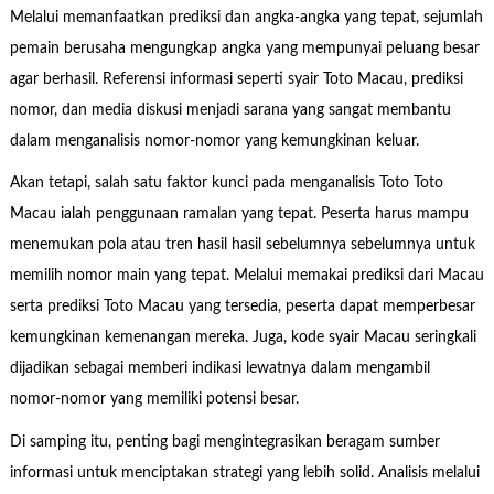
Melalui memanfaatkan prediksi dan angka-angka yang tepat, sejumlah
pemain berusaha mengungkap angka yang mempunyai peluang besar
agar berhasil. Referensi informasi seperti syair Toto Macau, prediksi
nomor, dan media diskusi menjadi sarana yang sangat membantu
dalam menganalisis nomor-nomor yang kemungkinan keluar.
Akan tetapi, salah satu faktor kunci pada menganalisis Toto Toto
Macau ialah penggunaan ramalan yang tepat. Peserta harus mampu
menemukan pola atau tren hasil hasil sebelumnya sebelumnya untuk
memilih nomor main yang tepat. Melalui memakai prediksi dari Macau
serta prediksi Toto Macau yang tersedia, peserta dapat memperbesar
kemungkinan kemenangan mereka. Juga, kode syair Macau seringkali
dijadikan sebagai memberi indikasi lewatnya dalam mengambil
nomor-nomor yang memiliki potensi besar.
Di samping itu, penting bagi mengintegrasikan beragam sumber
informasi untuk menciptakan strategi yang lebih solid. Analisis melalui