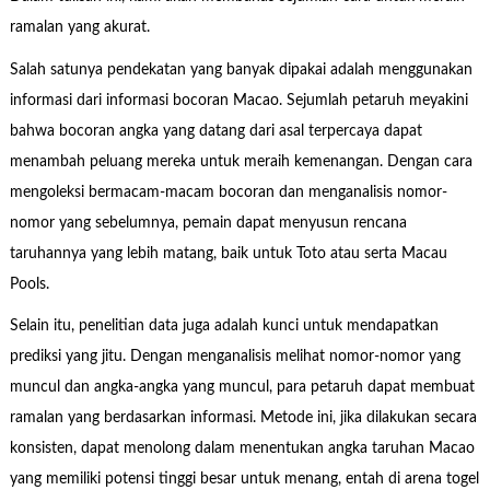
ramalan yang akurat.
Salah satunya pendekatan yang banyak dipakai adalah menggunakan
informasi dari informasi bocoran Macao. Sejumlah petaruh meyakini
bahwa bocoran angka yang datang dari asal terpercaya dapat
menambah peluang mereka untuk meraih kemenangan. Dengan cara
mengoleksi bermacam-macam bocoran dan menganalisis nomor-
nomor yang sebelumnya, pemain dapat menyusun rencana
taruhannya yang lebih matang, baik untuk Toto atau serta Macau
Pools.
Selain itu, penelitian data juga adalah kunci untuk mendapatkan
prediksi yang jitu. Dengan menganalisis melihat nomor-nomor yang
muncul dan angka-angka yang muncul, para petaruh dapat membuat
ramalan yang berdasarkan informasi. Metode ini, jika dilakukan secara
konsisten, dapat menolong dalam menentukan angka taruhan Macao
yang memiliki potensi tinggi besar untuk menang, entah di arena togel