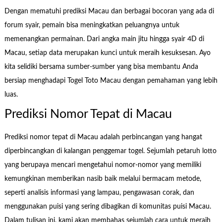
Dengan mematuhi prediksi Macau dan berbagai bocoran yang ada di
forum syair, pemain bisa meningkatkan peluangnya untuk
memenangkan permainan. Dari angka main jitu hingga syair 4D di
Macau, setiap data merupakan kunci untuk meraih kesuksesan. Ayo
kita selidiki bersama sumber-sumber yang bisa membantu Anda
bersiap menghadapi Togel Toto Macau dengan pemahaman yang lebih
luas.
Prediksi Nomor Tepat di Macau
Prediksi nomor tepat di Macau adalah perbincangan yang hangat
diperbincangkan di kalangan penggemar togel. Sejumlah petaruh lotto
yang berupaya mencari mengetahui nomor-nomor yang memiliki
kemungkinan memberikan nasib baik melalui bermacam metode,
seperti analisis informasi yang lampau, pengawasan corak, dan
menggunakan puisi yang sering dibagikan di komunitas puisi Macau.
Dalam tulisan ini, kami akan membahas sejumlah cara untuk meraih