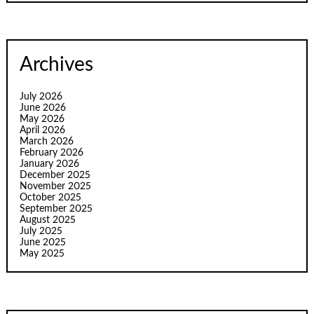
Archives
July 2026
June 2026
May 2026
April 2026
March 2026
February 2026
January 2026
December 2025
November 2025
October 2025
September 2025
August 2025
July 2025
June 2025
May 2025