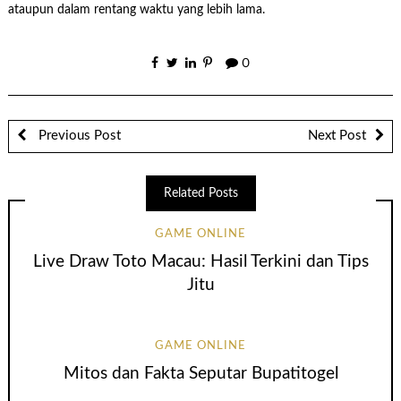
ataupun dalam rentang waktu yang lebih lama.
0
Previous Post
Next Post
Related Posts
GAME ONLINE
Live Draw Toto Macau: Hasil Terkini dan Tips
Jitu
GAME ONLINE
Mitos dan Fakta Seputar Bupatitogel