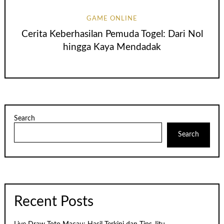
GAME ONLINE
Cerita Keberhasilan Pemuda Togel: Dari Nol
hingga Kaya Mendadak
Search
Search
Recent Posts