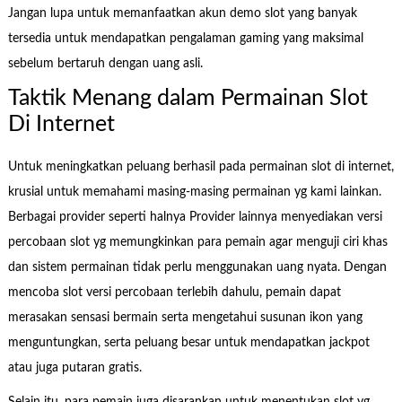
Jangan lupa untuk memanfaatkan akun demo slot yang banyak
tersedia untuk mendapatkan pengalaman gaming yang maksimal
sebelum bertaruh dengan uang asli.
Taktik Menang dalam Permainan Slot
Di Internet
Untuk meningkatkan peluang berhasil pada permainan slot di internet,
krusial untuk memahami masing-masing permainan yg kami lainkan.
Berbagai provider seperti halnya Provider lainnya menyediakan versi
percobaan slot yg memungkinkan para pemain agar menguji ciri khas
dan sistem permainan tidak perlu menggunakan uang nyata. Dengan
mencoba slot versi percobaan terlebih dahulu, pemain dapat
merasakan sensasi bermain serta mengetahui susunan ikon yang
menguntungkan, serta peluang besar untuk mendapatkan jackpot
atau juga putaran gratis.