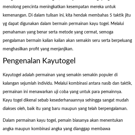
menolong pencinta meningkatkan kesempatan mereka untuk
kemenangan. Di dalam tulisan ini, kita hendak membahas 5 taktik jitu
yg dapat digunakan dalam bermain permainan kayu togel. Melalui
pemahaman yang benar serta metode yang cermat, semoga
pengalaman bermain kalian kalian akan semakin seru serta berpeluang
menghasilkan profit yang menjanjikan.
Pengenalan Kayutogel
Kayutogel adalah permainan yang semakin semakin populer di
kalangan sejumlah individu. Melalui kombinasi antara nasib dan taktik,
permainan ini menawarkan uji coba yang untuk para pemainnya.
Kayu togel dikenal sebab kesederhanaannya sehingga sangat mudah
diakses oleh, baik itu yang baru maupun yang telah berpengalaman.
Dalam permainan kayu togel, pemain biasanya akan menentukan
angka maupun kombinasi angka yang dianggap membawa