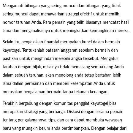
Mengamati bilangan yang sering muncul dan bilangan yang tidak
sering muncul dapat menawarkan strategi efektif untuk memilih
nomor taruhan Anda. Para pemain yang teliti biasanya mencatat hasil
lama dan menganalisisnya untuk meningkatkan kemungkinan mereka.
Selain itu, pengelolaan finansial merupakan kunci dalam bermain
kayutogel. Tentukanlah batasan anggaran sebelum bermain dan
pastikan untuk menghindari melebihi angka tersebut. Mengatur
taruhan dengan bijak, misalnya tidak memasang semua uang Anda
dalam sebuah taruhan, akan menolong anda tetap bertahan lebih
lama dalam permainan dan memberi kesempatan Anda untuk
merasakan pengalaman bermain tanpa tekanan keuangan.
Terakhir, bergabung dengan komunitas penggiat kayutogel bisa
merupakan strategi yang berharga. Diskusi dengan sesama pemain
tentang pengalamannya, tips, dan cara dapat membuka wawasan
baru yang mungkin belum anda pertimbangkan. Dengan belajar dari