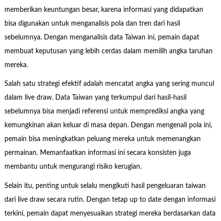
memberikan keuntungan besar, karena informasi yang didapatkan
bisa digunakan untuk menganalisis pola dan tren dari hasil
sebelumnya. Dengan menganalisis data Taiwan ini, pemain dapat
membuat keputusan yang lebih cerdas dalam memilih angka taruhan
mereka.
Salah satu strategi efektif adalah mencatat angka yang sering muncul
dalam live draw. Data Taiwan yang terkumpul dari hasil-hasil
sebelumnya bisa menjadi referensi untuk memprediksi angka yang
kemungkinan akan keluar di masa depan. Dengan mengenali pola ini,
pemain bisa meningkatkan peluang mereka untuk memenangkan
permainan. Memanfaatkan informasi ini secara konsisten juga
membantu untuk mengurangi risiko kerugian.
Selain itu, penting untuk selalu mengikuti hasil pengeluaran taiwan
dari live draw secara rutin. Dengan tetap up to date dengan informasi
terkini, pemain dapat menyesuaikan strategi mereka berdasarkan data