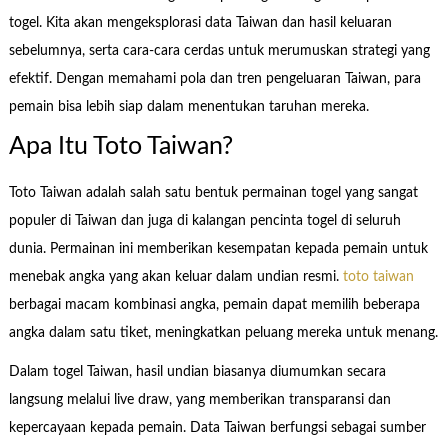
togel. Kita akan mengeksplorasi data Taiwan dan hasil keluaran
sebelumnya, serta cara-cara cerdas untuk merumuskan strategi yang
efektif. Dengan memahami pola dan tren pengeluaran Taiwan, para
pemain bisa lebih siap dalam menentukan taruhan mereka.
Apa Itu Toto Taiwan?
Toto Taiwan adalah salah satu bentuk permainan togel yang sangat
populer di Taiwan dan juga di kalangan pencinta togel di seluruh
dunia. Permainan ini memberikan kesempatan kepada pemain untuk
menebak angka yang akan keluar dalam undian resmi.
toto taiwan
berbagai macam kombinasi angka, pemain dapat memilih beberapa
angka dalam satu tiket, meningkatkan peluang mereka untuk menang.
Dalam togel Taiwan, hasil undian biasanya diumumkan secara
langsung melalui live draw, yang memberikan transparansi dan
kepercayaan kepada pemain. Data Taiwan berfungsi sebagai sumber