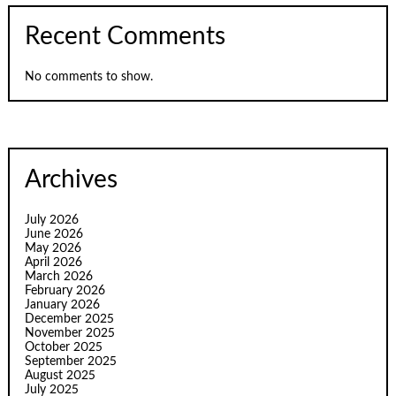
Recent Comments
No comments to show.
Archives
July 2026
June 2026
May 2026
April 2026
March 2026
February 2026
January 2026
December 2025
November 2025
October 2025
September 2025
August 2025
July 2025