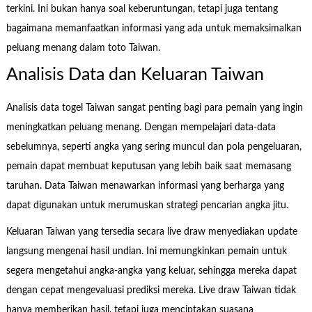
terkini. Ini bukan hanya soal keberuntungan, tetapi juga tentang
bagaimana memanfaatkan informasi yang ada untuk memaksimalkan
peluang menang dalam toto Taiwan.
Analisis Data dan Keluaran Taiwan
Analisis data togel Taiwan sangat penting bagi para pemain yang ingin
meningkatkan peluang menang. Dengan mempelajari data-data
sebelumnya, seperti angka yang sering muncul dan pola pengeluaran,
pemain dapat membuat keputusan yang lebih baik saat memasang
taruhan. Data Taiwan menawarkan informasi yang berharga yang
dapat digunakan untuk merumuskan strategi pencarian angka jitu.
Keluaran Taiwan yang tersedia secara live draw menyediakan update
langsung mengenai hasil undian. Ini memungkinkan pemain untuk
segera mengetahui angka-angka yang keluar, sehingga mereka dapat
dengan cepat mengevaluasi prediksi mereka. Live draw Taiwan tidak
hanya memberikan hasil, tetapi juga menciptakan suasana