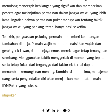
menolong mencegah kehilangan yang signifikan dan memberikan
peserta agar melanjutkan permainan dalam jangka waktu yang lebih
lama. Ingatlah bahwa permainan poker merupakan tentang taktik
jangka waktu yang panjang, tetapi hanya hasil seketika.
Terakhir, penguasaan psikologi permainan memberi keuntungan
tambahan di meja. Pemain wajib mampu menafsirkan wajah dan
gerak-gerik lawan, dan menjaga emosi mereka agar tetap tenang dan
seimbang. Menggunakan taktik menggertak di momen yang tepat,
serta tetap fokus dari terganggu dari faktor eksternal dapat
menambah kemungkinan menang. Kombinasi antara ilmu, manajemen
uang, serta pengendalian diri akan menjadikan membuat pemain
IDNPoker yang sukses.
idnpoker
0