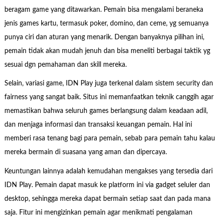
beragam game yang ditawarkan. Pemain bisa mengalami beraneka
jenis games kartu, termasuk poker, domino, dan ceme, yg semuanya
punya ciri dan aturan yang menarik. Dengan banyaknya pilihan ini,
pemain tidak akan mudah jenuh dan bisa meneliti berbagai taktik yg
sesuai dgn pemahaman dan skill mereka.
Selain, variasi game, IDN Play juga terkenal dalam sistem security dan
fairness yang sangat baik. Situs ini memanfaatkan teknik canggih agar
memastikan bahwa seluruh games berlangsung dalam keadaan adil,
dan menjaga informasi dan transaksi keuangan pemain. Hal ini
memberi rasa tenang bagi para pemain, sebab para pemain tahu kalau
mereka bermain di suasana yang aman dan dipercaya.
Keuntungan lainnya adalah kemudahan mengakses yang tersedia dari
IDN Play. Pemain dapat masuk ke platform ini via gadget seluler dan
desktop, sehingga mereka dapat bermain setiap saat dan pada mana
saja. Fitur ini mengizinkan pemain agar menikmati pengalaman