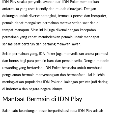
IDN Play selaku penyedia layanan dari IDN Poker memberikan
antarmuka yang user-friendly dan mudah dinavigasi. Dengan
dukungan untuk diverse perangkat, termasuk ponsel dan komputer,
pemain dapat mengakses permainan mereka setiap saat dan di
tempat manapun. Situs ini ini juga dikenal dengan kecepatan
permainan yang cepat, membolehkan pemain untuk mendapat
sensasi saat bertaruh dan bersaing melawan lawan.
Selain permainan yang, IDN Poker juga menyediakan aneka promosi
dan bonus bagi para pemain baru dan pemain setia. Dengan metode
rewarding yang berfaedah, IDN Poker berusaha untuk membuat
pengalaman bermain menyenangkan dan bermanfaat. Hal ini lebih
meningkatkan popularitas IDN Poker di kalangan pecinta judi daring
di Indonesia dan negara-negara lainnya.
Manfaat Bermain di IDN Play
Salah satu keuntungan besar berpartisipasi pada IDN Play adalah