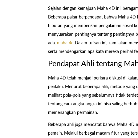
Sejalan dengan kemajuan Maha 4D ini, berag
Beberapa pakar berpendapat bahwa Maha 4D bu
hiburan yang memberikan pengalaman sosial k
menyuarakan pentingnya tentang pentingnya b
ada.
maha 4d
Dalam tulisan ini, kami akan men
serta mendengarkan apa kata mereka perihal f
Pendapat Ahli tentang Ma
Maha 4D telah menjadi perkara diskusi di kalanga
perilaku. Menurut beberapa ahli, metode yan
melihat pola-pola yang sebelumnya tidak terde
tentang cara angka-angka ini bisa saling berh
memenangkan permainan.
Beberapa ahli juga mencatat bahwa Maha 4D 
pemain. Melalui berbagai macam fitur yang terse