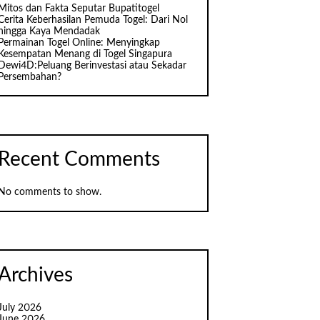
Mitos dan Fakta Seputar Bupatitogel
Cerita Keberhasilan Pemuda Togel: Dari Nol
hingga Kaya Mendadak
Permainan Togel Online: Menyingkap
Kesempatan Menang di Togel Singapura
Dewi4D:Peluang Berinvestasi atau Sekadar
Persembahan?
Recent Comments
No comments to show.
Archives
July 2026
June 2026