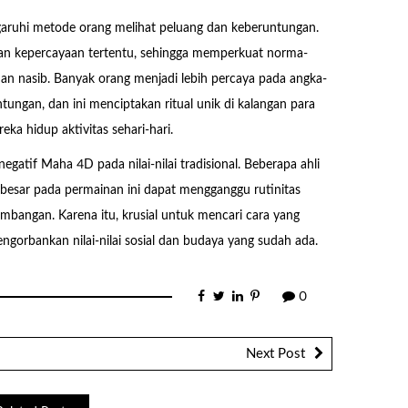
ruhi metode orang melihat peluang dan keberuntungan.
 dan kepercayaan tertentu, sehingga memperkuat norma-
n nasib. Banyak orang menjadi lebih percaya pada angka-
ungan, dan ini menciptakan ritual unik di kalangan para
a hidup aktivitas sehari-hari.
egatif Maha 4D pada nilai-nilai tradisional. Beberapa ahli
sar pada permainan ini dapat mengganggu rutinitas
eimbangan. Karena itu, krusial untuk mencari cara yang
gorbankan nilai-nilai sosial dan budaya yang sudah ada.
0
Next Post