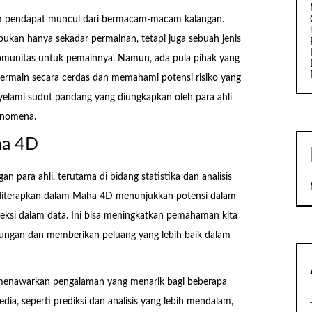
am pendapat muncul dari bermacam-macam kalangan.
kan hanya sekadar permainan, tetapi juga sebuah jenis
omunitas untuk pemainnya. Namun, ada pula pihak yang
ermain secara cerdas dan memahami potensi risiko yang
yelami sudut pandang yang diungkapkan oleh para ahli
enomena.
ha 4D
n para ahli, terutama di bidang statistika dan analisis
g diterapkan dalam Maha 4D menunjukkan potensi dalam
teksi dalam data. Ini bisa meningkatkan pemahaman kita
ubungan dan memberikan peluang yang lebih baik dalam
menawarkan pengalaman yang menarik bagi beberapa
dia, seperti prediksi dan analisis yang lebih mendalam,