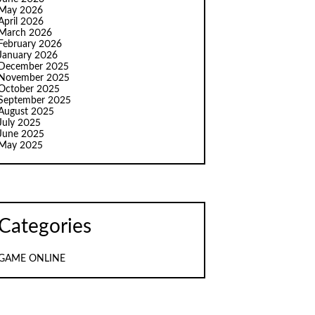
May 2026
April 2026
March 2026
February 2026
January 2026
December 2025
November 2025
October 2025
September 2025
August 2025
July 2025
June 2025
May 2025
Categories
GAME ONLINE