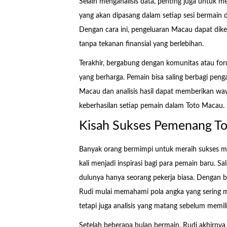
Selain menganalisis data, penting juga untuk
yang akan dipasang dalam setiap sesi bermain
Dengan cara ini, pengeluaran Macau dapat dike
tanpa tekanan finansial yang berlebihan.
Terakhir, bergabung dengan komunitas atau fo
yang berharga. Pemain bisa saling berbagi peng
Macau dan analisis hasil dapat memberikan w
keberhasilan setiap pemain dalam Toto Macau.
Kisah Sukses Pemenang To
Banyak orang bermimpi untuk meraih sukses mel
kali menjadi inspirasi bagi para pemain baru. S
dulunya hanya seorang pekerja biasa. Dengan 
Rudi mulai memahami pola angka yang sering 
tetapi juga analisis yang matang sebelum memili
Setelah beberapa bulan bermain, Rudi akhirny