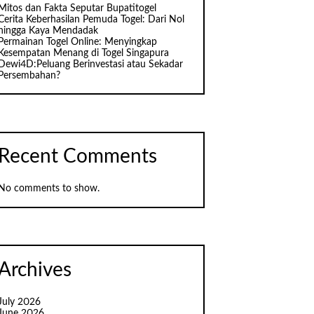
Mitos dan Fakta Seputar Bupatitogel
Cerita Keberhasilan Pemuda Togel: Dari Nol
hingga Kaya Mendadak
Permainan Togel Online: Menyingkap
Kesempatan Menang di Togel Singapura
Dewi4D:Peluang Berinvestasi atau Sekadar
Persembahan?
Recent Comments
No comments to show.
Archives
July 2026
June 2026