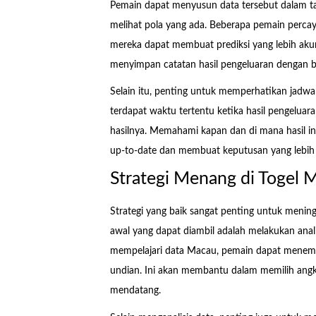
Pemain dapat menyusun data tersebut dalam t
melihat pola yang ada. Beberapa pemain percay
mereka dapat membuat prediksi yang lebih akur
menyimpan catatan hasil pengeluaran dengan ba
Selain itu, penting untuk memperhatikan jadwa
terdapat waktu tertentu ketika hasil pengelua
hasilnya. Memahami kapan dan di mana hasil 
up-to-date dan membuat keputusan yang lebih 
Strategi Menang di Togel 
Strategi yang baik sangat penting untuk menin
awal yang dapat diambil adalah melakukan ana
mempelajari data Macau, pemain dapat menemu
undian. Ini akan membantu dalam memilih ang
mendatang.