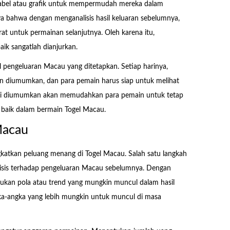
abel atau grafik untuk mempermudah mereka dalam
a bahwa dengan menganalisis hasil keluaran sebelumnya,
at untuk permainan selanjutnya. Oleh karena itu,
ik sangatlah dianjurkan.
l pengeluaran Macau yang ditetapkan. Setiap harinya,
ran diumumkan, dan para pemain harus siap untuk melihat
ini diumumkan akan memudahkan para pemain untuk tetap
baik dalam bermain Togel Macau.
Macau
gkatkan peluang menang di Togel Macau. Salah satu langkah
lisis terhadap pengeluaran Macau sebelumnya. Dengan
kan pola atau trend yang mungkin muncul dalam hasil
ka-angka yang lebih mungkin untuk muncul di masa