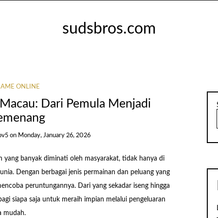
sudsbros.com
AME ONLINE
l Macau: Dari Pemula Menjadi
emenang
ov5
on
Monday, January 26, 2026
n yang banyak diminati oleh masyarakat, tidak hanya di
 dunia. Dengan berbagai jenis permainan dan peluang yang
mencoba peruntungannya. Dari yang sekadar iseng hingga
agi siapa saja untuk meraih impian melalui pengeluaran
ra mudah.