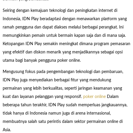
Seiring dengan kemajuan teknologi dan peningkatan internet di
Indonesia, IDN Play beradaptasi dengan menawarkan platform yang
ramah pengguna dan dapat diakses melalui berbagai perangkat. Ini
memungkinkan pemain untuk bermain kapan saja dan di mana saja.
Ketopangan IDN Play semakin meningkat dimana program pemasaran
yang efektif dan diskon menarik yang menjadikannya sebagai opsi
utama bagi banyak pengguna poker online.
Mengusung fokus pada pengembangan teknologi dan pembaruan,
IDN Play juga menyediakan berbagai fitur yang mendukung
permainan yang lebih berkualitas, seperti jaringan keamanan yang
kuat dan layanan pelanggan yang responsif.
poker online
Dalam
beberapa tahun terakhir, IDN Play sudah memperluas jangkauannya,
tidak hanya di Indonesia namun juga di arena internasional,
membuatnya salah satu perintis dalam sektor permainan online di
Asia.