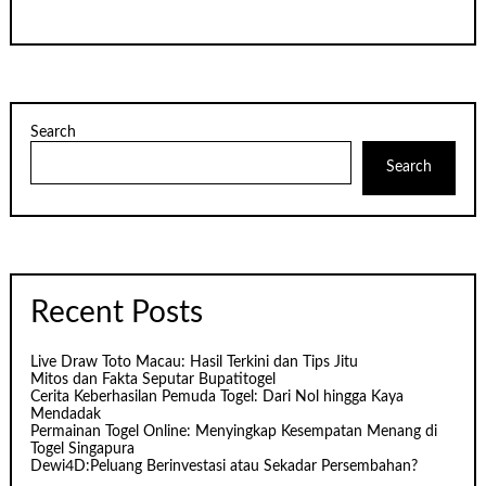
Search
Search
Recent Posts
Live Draw Toto Macau: Hasil Terkini dan Tips Jitu
Mitos dan Fakta Seputar Bupatitogel
Cerita Keberhasilan Pemuda Togel: Dari Nol hingga Kaya
Mendadak
Permainan Togel Online: Menyingkap Kesempatan Menang di
Togel Singapura
Dewi4D:Peluang Berinvestasi atau Sekadar Persembahan?