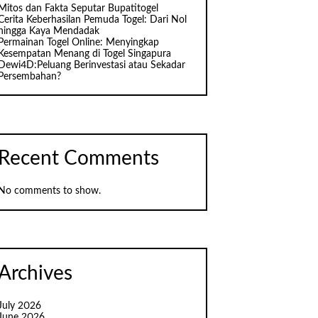
Mitos dan Fakta Seputar Bupatitogel
Cerita Keberhasilan Pemuda Togel: Dari Nol
hingga Kaya Mendadak
Permainan Togel Online: Menyingkap
Kesempatan Menang di Togel Singapura
Dewi4D:Peluang Berinvestasi atau Sekadar
Persembahan?
Recent Comments
No comments to show.
Archives
July 2026
June 2026