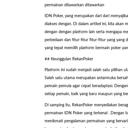
permainan ditawarkan ditawarkan
IDN Poker, yang merupakan dari dari menyajika
diakses dengan. Di dalam artikel ini, kita ak
dengan dengan platform lain serta mengapa m
perbedaan dan fitur-fitur fitur-fitur yang yan
yang tepat memilih platform bermain poker ya
## Keunggulan RekanPoker
Platform ini sudah menjadi salah satu pilihan 
Salah satu utama merupakan antarmuka bersa
pemain pemula agar cepat beradaptasi. Dengan a
setiap pemain, baik yang baru maupun yang be
Di samping itu, RekanPoker menyediakan berag
permainan IDN Poker yang terkenal . Dengan ba
menikmati pengalaman permainan yang bervariasi