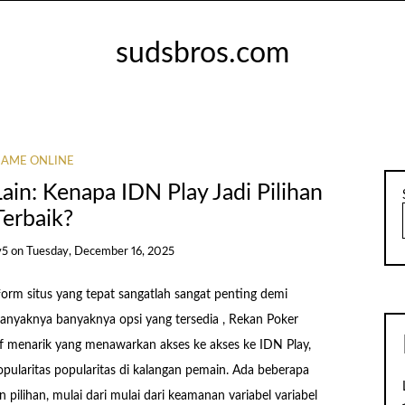
sudsbros.com
AME ONLINE
ain: Kenapa IDN Play Jadi Pilihan
Terbaik?
v5
on
Tuesday, December 16, 2025
form situs yang tepat sangatlah sangat penting demi
nyaknya banyaknya opsi yang tersedia , Rekan Poker
tif menarik yang menawarkan akses ke akses ke IDN Play,
pularitas popularitas di kalangan pemain. Ada beberapa
ilihan, mulai dari mulai dari keamanan variabel variabel