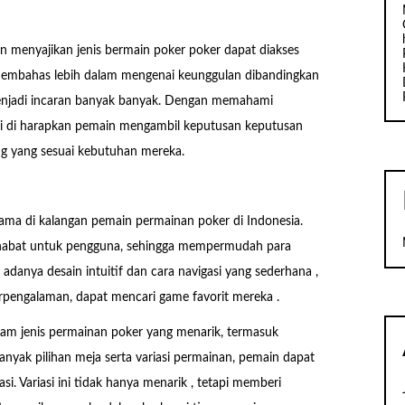
n menyajikan jenis bermain poker poker dapat diakses
an membahas lebih dalam mengenai keunggulan dibandingkan
enjadi incaran banyak banyak. Dengan memahami
g di di harapkan pemain mengambil keputusan keputusan
ng yang sesuai kebutuhan mereka.
utama di kalangan pemain permainan poker di Indonesia.
habat untuk pengguna, sehingga mempermudah para
danya desain intuitif dan cara navigasi yang sederhana ,
rpengalaman, dapat mencari game favorit mereka .
am jenis permainan poker yang menarik, termasuk
nyak pilihan meja serta variasi permainan, pemain dapat
. Variasi ini tidak hanya menarik , tetapi memberi