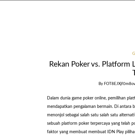
G
Rekan Poker vs. Platform L
By
FOT8EJXjf0m8o
Dalam dunia game poker online, pemilihan plat
mendapatkan pengalaman bermain. Di antara ba
menonjol sebagai salah satu salah satu alterna
sebuah platform poker terpercaya yang telah po
faktor yang membuat membuat IDN Play pilihan p