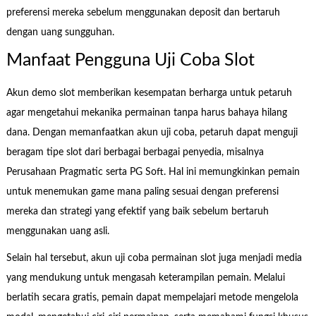
preferensi mereka sebelum menggunakan deposit dan bertaruh
dengan uang sungguhan.
Manfaat Pengguna Uji Coba Slot
Akun demo slot memberikan kesempatan berharga untuk petaruh
agar mengetahui mekanika permainan tanpa harus bahaya hilang
dana. Dengan memanfaatkan akun uji coba, petaruh dapat menguji
beragam tipe slot dari berbagai berbagai penyedia, misalnya
Perusahaan Pragmatic serta PG Soft. Hal ini memungkinkan pemain
untuk menemukan game mana paling sesuai dengan preferensi
mereka dan strategi yang efektif yang baik sebelum bertaruh
menggunakan uang asli.
Selain hal tersebut, akun uji coba permainan slot juga menjadi media
yang mendukung untuk mengasah keterampilan pemain. Melalui
berlatih secara gratis, pemain dapat mempelajari metode mengelola