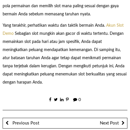
pola permainan dan memilih slot mana paling sesuai dengan gaya
bermain Anda sebelum memasang taruhan nyata.
Yang terakhir, perhatikan waktu dan taktik bermain Anda.
Akun Slot
Demo
Sebagian slot mungkin akan gacor di waktu tertentu. Dengan
memainkan slot pada hari atau jam spesifik, Anda dapat
meningkatkan peluang mendapatkan kemenangan. Di samping itu,
atur batasan taruhan Anda agar tetap dapat menikmati permainan
tanpa terjebak dalam kerugian. Dengan mengikuti petunjuk ini, Anda
dapat meningkatkan peluang menemukan slot berkualitas yang sesuai
dengan harapan Anda.
0
Previous Post
Next Post