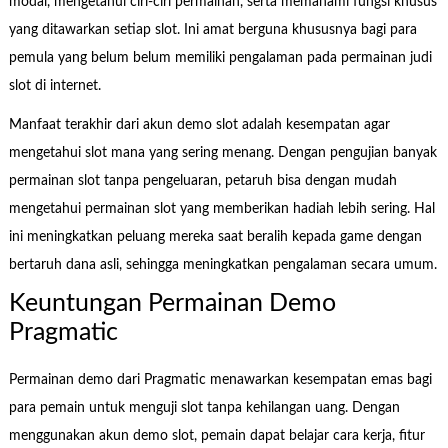
modal, mengetahui ciri-ciri permainan, serta memahami fungsi khusus
yang ditawarkan setiap slot. Ini amat berguna khususnya bagi para
pemula yang belum belum memiliki pengalaman pada permainan judi
slot di internet.
Manfaat terakhir dari akun demo slot adalah kesempatan agar
mengetahui slot mana yang sering menang. Dengan pengujian banyak
permainan slot tanpa pengeluaran, petaruh bisa dengan mudah
mengetahui permainan slot yang memberikan hadiah lebih sering. Hal
ini meningkatkan peluang mereka saat beralih kepada game dengan
bertaruh dana asli, sehingga meningkatkan pengalaman secara umum.
Keuntungan Permainan Demo
Pragmatic
Permainan demo dari Pragmatic menawarkan kesempatan emas bagi
para pemain untuk menguji slot tanpa kehilangan uang. Dengan
menggunakan akun demo slot, pemain dapat belajar cara kerja, fitur