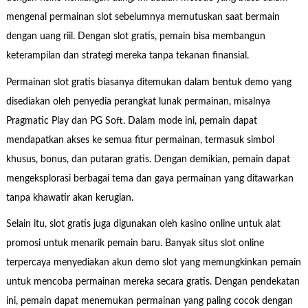
mengenal permainan slot sebelumnya memutuskan saat bermain
dengan uang riil. Dengan slot gratis, pemain bisa membangun
keterampilan dan strategi mereka tanpa tekanan finansial.
Permainan slot gratis biasanya ditemukan dalam bentuk demo yang
disediakan oleh penyedia perangkat lunak permainan, misalnya
Pragmatic Play dan PG Soft. Dalam mode ini, pemain dapat
mendapatkan akses ke semua fitur permainan, termasuk simbol
khusus, bonus, dan putaran gratis. Dengan demikian, pemain dapat
mengeksplorasi berbagai tema dan gaya permainan yang ditawarkan
tanpa khawatir akan kerugian.
Selain itu, slot gratis juga digunakan oleh kasino online untuk alat
promosi untuk menarik pemain baru. Banyak situs slot online
terpercaya menyediakan akun demo slot yang memungkinkan pemain
untuk mencoba permainan mereka secara gratis. Dengan pendekatan
ini, pemain dapat menemukan permainan yang paling cocok dengan