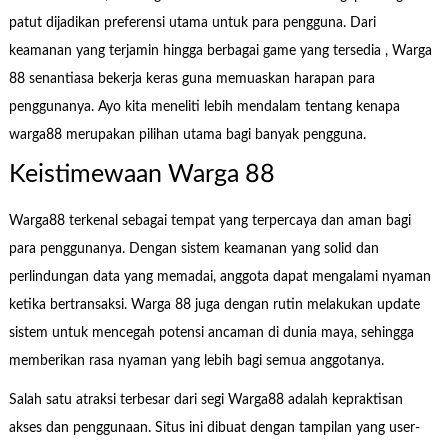
patut dijadikan preferensi utama untuk para pengguna. Dari
keamanan yang terjamin hingga berbagai game yang tersedia , Warga
88 senantiasa bekerja keras guna memuaskan harapan para
penggunanya. Ayo kita meneliti lebih mendalam tentang kenapa
warga88 merupakan pilihan utama bagi banyak pengguna.
Keistimewaan Warga 88
Warga88 terkenal sebagai tempat yang terpercaya dan aman bagi
para penggunanya. Dengan sistem keamanan yang solid dan
perlindungan data yang memadai, anggota dapat mengalami nyaman
ketika bertransaksi. Warga 88 juga dengan rutin melakukan update
sistem untuk mencegah potensi ancaman di dunia maya, sehingga
memberikan rasa nyaman yang lebih bagi semua anggotanya.
Salah satu atraksi terbesar dari segi Warga88 adalah kepraktisan
akses dan penggunaan. Situs ini dibuat dengan tampilan yang user-