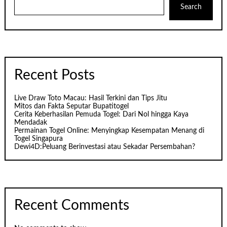
Search
Recent Posts
Live Draw Toto Macau: Hasil Terkini dan Tips Jitu
Mitos dan Fakta Seputar Bupatitogel
Cerita Keberhasilan Pemuda Togel: Dari Nol hingga Kaya
Mendadak
Permainan Togel Online: Menyingkap Kesempatan Menang di
Togel Singapura
Dewi4D:Peluang Berinvestasi atau Sekadar Persembahan?
Recent Comments