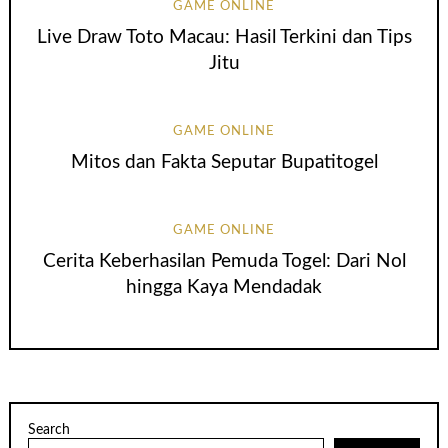
GAME ONLINE
Live Draw Toto Macau: Hasil Terkini dan Tips
Jitu
GAME ONLINE
Mitos dan Fakta Seputar Bupatitogel
GAME ONLINE
Cerita Keberhasilan Pemuda Togel: Dari Nol
hingga Kaya Mendadak
Search