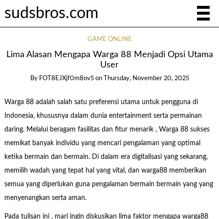
sudsbros.com
GAME ONLINE
Lima Alasan Mengapa Warga 88 Menjadi Opsi Utama
User
By
FOT8EJXjf0m8ov5
on
Thursday, November 20, 2025
Warga 88 adalah salah satu preferensi utama untuk pengguna di
Indonesia, khususnya dalam dunia entertainment serta permainan
daring. Melalui beragam fasilitas dan fitur menarik , Warga 88 sukses
memikat banyak individu yang mencari pengalaman yang optimal
ketika bermain dan bermain. Di dalam era digitalisasi yang sekarang,
memilih wadah yang tepat hal yang vital, dan warga88 memberikan
semua yang diperlukan guna pengalaman bermain bermain yang yang
menyenangkan serta aman.
Pada tulisan ini , mari ingin diskusikan lima faktor mengapa warga88