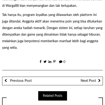
di Warga88 kian menyenangkan dan tak terlupakan.
Tak hanya itu, program loyalitas yang ditawarkan oleh platform ini
juga ditandai. Anggota aktif akan menerima poin yang bisa ditukarkan
dengan aneka hadiah menarik. Dengan sistem ini, setiap taruhan yang
ditempatkan dan game yang dimainkan tidak hanya sebagai hiburan,
melainkan juga berpotensi memberikan manfaat lebih bagi anggota
yang setia.
0
Previous Post
Next Post
Related Posts