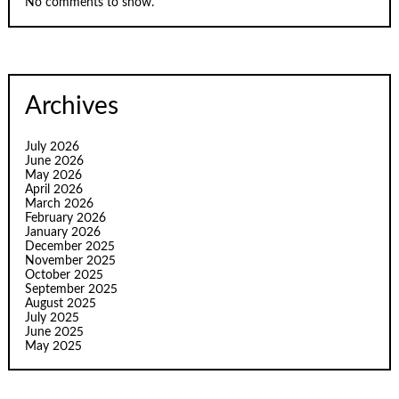
No comments to show.
Archives
July 2026
June 2026
May 2026
April 2026
March 2026
February 2026
January 2026
December 2025
November 2025
October 2025
September 2025
August 2025
July 2025
June 2025
May 2025