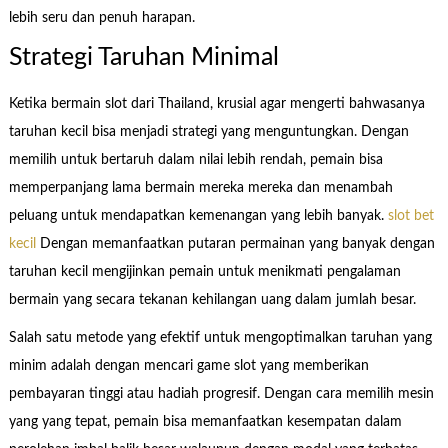
lebih seru dan penuh harapan.
Strategi Taruhan Minimal
Ketika bermain slot dari Thailand, krusial agar mengerti bahwasanya
taruhan kecil bisa menjadi strategi yang menguntungkan. Dengan
memilih untuk bertaruh dalam nilai lebih rendah, pemain bisa
memperpanjang lama bermain mereka mereka dan menambah
peluang untuk mendapatkan kemenangan yang lebih banyak.
slot bet
kecil
Dengan memanfaatkan putaran permainan yang banyak dengan
taruhan kecil mengijinkan pemain untuk menikmati pengalaman
bermain yang secara tekanan kehilangan uang dalam jumlah besar.
Salah satu metode yang efektif untuk mengoptimalkan taruhan yang
minim adalah dengan mencari game slot yang memberikan
pembayaran tinggi atau hadiah progresif. Dengan cara memilih mesin
yang yang tepat, pemain bisa memanfaatkan kesempatan dalam