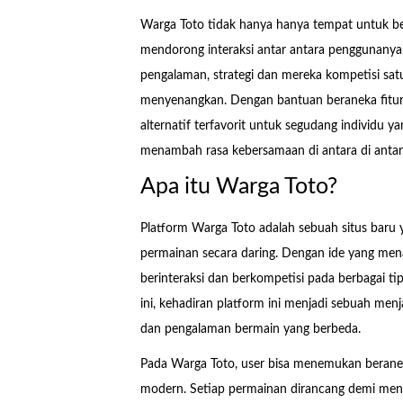
Warga Toto tidak hanya hanya tempat untuk be
mendorong interaksi antar antara penggunanya.
pengalaman, strategi dan mereka kompetisi sa
menyenangkan. Dengan bantuan beraneka fitur
alternatif terfavorit untuk segudang individu 
menambah rasa kebersamaan di antara di antar
Apa itu Warga Toto?
Platform Warga Toto adalah sebuah situs baru
permainan secara daring. Dengan ide yang men
berinteraksi dan berkompetisi pada berbagai t
ini, kehadiran platform ini menjadi sebuah men
dan pengalaman bermain yang berbeda.
Pada Warga Toto, user bisa menemukan beraneka
modern. Setiap permainan dirancang demi men