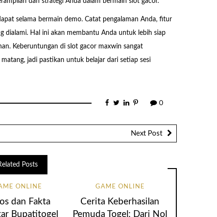
rampilan dan strategi Anda dalam bermain slot gacor.
 didapat selama bermain demo. Catat pengalaman Anda, fitur
 dialami. Hal ini akan membantu Anda untuk lebih siap
han. Keberuntungan di slot gacor maxwin sangat
tang, jadi pastikan untuk belajar dari setiap sesi
0
Next Post
Related Posts
AME ONLINE
GAME ONLINE
os dan Fakta
Cerita Keberhasilan
ar Bupatitogel
Pemuda Togel: Dari Nol