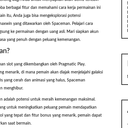
 berbagai fitur dan memahami cara kerja permainan ini
in itu, Anda juga bisa mengeksplorasi potensi
maxwin yang ditawarkan oleh Spaceman. Pelajari cara
ngsung ke permainan dengan uang asli. Mari siapkan akun
kasa yang penuh dengan peluang kemenangan.
an?
nan slot yang dikembangkan oleh Pragmatic Play.
g menarik, di mana pemain akan diajak menjelajahi galaksi
is yang cerah dan animasi yang halus, Spaceman
n menghibur.
an adalah potensi untuk meraih kemenangan maksimal.
ancang untuk meningkatkan peluang pemain mendapatkan
l yang tepat dan fitur bonus yang menarik, pemain dapat
kan saat bermain.