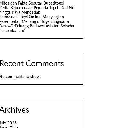
Mitos dan Fakta Seputar Bupatitogel
Cerita Keberhasilan Pemuda Togel: Dari Nol
hingga Kaya Mendadak
Permainan Togel Online: Menyingkap
Kesempatan Menang di Togel Singapura
Dewi4D:Peluang Berinvestasi atau Sekadar
Persembahan?
Recent Comments
No comments to show.
Archives
July 2026
June 2026