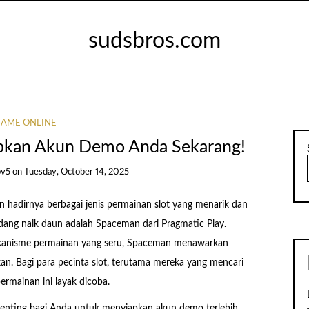
sudsbros.com
AME ONLINE
apkan Akun Demo Anda Sekarang!
ov5
on
Tuesday, October 14, 2025
 hadirnya berbagai jenis permainan slot yang menarik dan
ang naik daun adalah Spaceman dari Pragmatic Play.
ekanisme permainan yang seru, Spaceman menawarkan
n. Bagi para pecinta slot, terutama mereka yang mencari
rmainan ini layak dicoba.
nting bagi Anda untuk menyiapkan akun demo terlebih