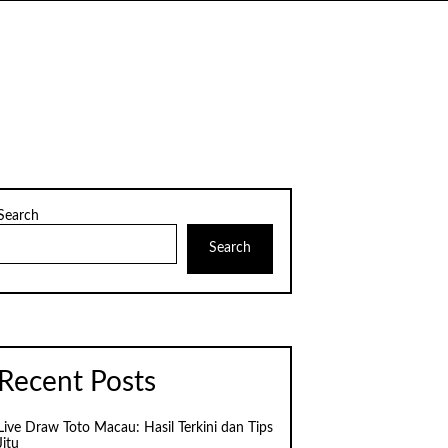
Search
Search
Recent Posts
Live Draw Toto Macau: Hasil Terkini dan Tips
Jitu