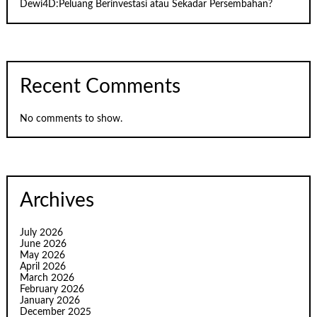
Dewi4D:Peluang Berinvestasi atau Sekadar Persembahan?
Recent Comments
No comments to show.
Archives
July 2026
June 2026
May 2026
April 2026
March 2026
February 2026
January 2026
December 2025