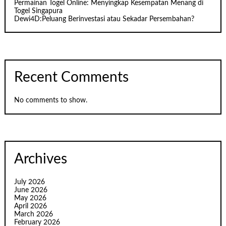
Permainan Togel Online: Menyingkap Kesempatan Menang di
Togel Singapura
Dewi4D:Peluang Berinvestasi atau Sekadar Persembahan?
Recent Comments
No comments to show.
Archives
July 2026
June 2026
May 2026
April 2026
March 2026
February 2026