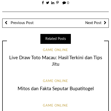
0
Previous Post
Next Post
Related Posts
GAME ONLINE
Live Draw Toto Macau: Hasil Terkini dan Tips
Jitu
GAME ONLINE
Mitos dan Fakta Seputar Bupatitogel
GAME ONLINE