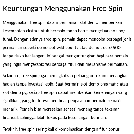
Keuntungan Menggunakan Free Spin
Menggunakan free spin dalam permainan slot demo memberikan
kesempatan ekstra untuk bermain tanpa harus mengeluarkan uang
tunai. Dengan adanya free spin, pemain dapat mencoba berbagai jenis
permainan seperti demo slot wild bounty atau demo slot x5500
tanpa risiko kehilangan. Ini sangat menguntungkan bagi para pemain
yang ingin mengeksplorasi berbagai fitur dan mekanisme permainan.
Selain itu, free spin juga meningkatkan peluang untuk memenangkan
hadiah tanpa investasi lebih. Saat bermain slot demo pragmatic atau
slot demo pg, setiap free spin dapat memberikan kemenangan yang
signifikan, yang tentunya membuat pengalaman bermain semakin
menarik. Pemain bisa merasakan sensasi menang tanpa tekanan
finansial, sehingga lebih fokus pada kesenangan bermain.
Terakhir, free spin sering kali dikombinasikan dengan fitur bonus