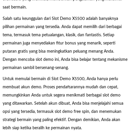
saat bermain.
Salah satu keunggulan dari Slot Demo X5500 adalah banyaknya
pilihan permainan yang tersedia. Anda dapat memilih dari berbagai
tema, termasuk tema petualangan, klasik, dan fantastis. Setiap
permainan juga menyediakan fitur bonus yang menarik, seperti
putaran gratis yang bisa meningkatkan peluang menang Anda.
Dengan mencoba slot demo ini, Anda bisa belajar tentang mekanisme
permainan sambil bersenang-senang.
Untuk memulai bermain di Slot Demo X5500, Anda hanya perlu
membuat akun demo. Proses pendaftarannya mudah dan cepat,
memungkinkan Anda untuk segera menikmati berbagai slot demo
yang ditawarkan. Setelah akun dibuat, Anda bisa menjelajahi semua
opsi yang tersedia, termasuk slot demo free spin, dan menemukan
strategi bermain yang paling efektif. Dengan demikian, Anda akan
lebih siap ketika beralih ke permainan nyata.