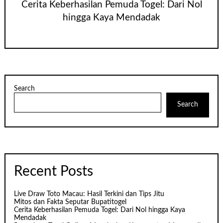
Cerita Keberhasilan Pemuda Togel: Dari Nol
hingga Kaya Mendadak
Search
Search
Recent Posts
Live Draw Toto Macau: Hasil Terkini dan Tips Jitu
Mitos dan Fakta Seputar Bupatitogel
Cerita Keberhasilan Pemuda Togel: Dari Nol hingga Kaya
Mendadak