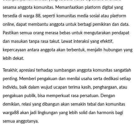
sesama anggota komunitas. Memanfaatkan platform digital yang
tersedia di warga 88, seperti komunitas media sosial atau platform
online, dapat membantu anggota untuk berbagi pemikiran dan data.
Pastikan semua orang merasa bebas untuk mengutarakan pendapat
dan masukan tanpa rasa takut. Lewat interaksi yang efektif,
kepercayaan antara anggota akan terbentuk, menjalin hubungan yang
lebih dekat.
Terakhir, apresiasi terhadap sumbangan anggota komunitas sangatlah
penting. Memberi pengakuan dan menilai usaha serta dedikasi setiap
individu, baik dalam wujud ucapan terima kasih, penghargaan, atau
pengakuan publik, bisa memperkuat rasa persatuan. Dengan
demikian, relasi yang dibangun akan semakin tebal dan komunitas
warga88 akan jadi lingkungan yang lebih solid dan harmonis bagi
semua anggotanya.