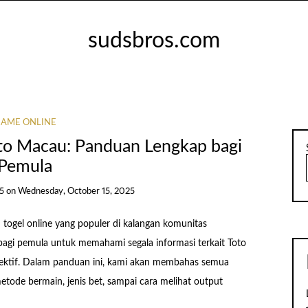
sudsbros.com
AME ONLINE
o Macau: Panduan Lengkap bagi
Pemula
5
on
Wednesday, October 15, 2025
 togel online yang populer di kalangan komunitas
bagi pemula untuk memahami segala informasi terkait Toto
fektif. Dalam panduan ini, kami akan membahas semua
etode bermain, jenis bet, sampai cara melihat output