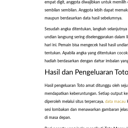
empat digit, anggota diwajibkan untuk memilih
sembilan sembilan. Anggota lebih dapat memak
maupun berdasarkan data hasil sebelumnya.
Sesudah angka ditentukan, langkah selanjutnya
undian langsung sering diselenggarakan dalam l
hari ini. Pemain bisa mengecek hasil hasil und
tentukan. Apabila angka yang ditentukan cocok
hadiah berdasarkan dengan daftar imbalan yang
Hasil dan Pengeluaran Tot
Hasil pengeluaran Toto amat ditunggu oleh sej
mendapatkan keberuntungan. Setiap output ke
diperoleh melalui situs terpercaya.
data macau
H
sesi lombakan dan menawarkan gambaran jelas m
di masa depan.