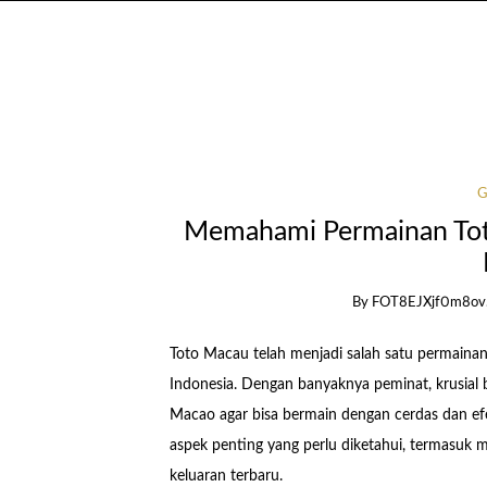
G
Memahami Permainan Tot
By
FOT8EJXjf0m8ov
Toto Macau telah menjadi salah satu permainan
Indonesia. Dengan banyaknya peminat, krusial 
Macao agar bisa bermain dengan cerdas dan e
aspek penting yang perlu diketahui, termasuk m
keluaran terbaru.