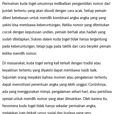
Permainan kuda togel umumnya melibatkan pengambilan nomor dari
jumlah tertentu yang akan diundi dengan cara acak. Setiap pemain
diberi kebebasan untuk memilih kombinasi angka angka yang yang
yakini bisa membawa keberuntungan. Ketika nomor yang ditentukan
cocok dengan keputusan undian, pemain berhak atas hadiah yang
sudah ditetapkan. Sukses dalam kuda togel tidak hanya tergantung
pada keberuntungan, tetapi juga pada taktik dan cara berpikir pemain
ketika memilih nomor.
Di masyarakat, kuda togel sering kali terkait dengan tradisi atau
keyakinan tertentu yang diyakini dapat membawa nasib baik.
Sejumlah orang meyakini bahwa momen atau pengalaman tertentu
dapat memotivasi penentuan angka yang lebih unggul. Contohnya,
ada yang menggunakan mimpi, pengalaman sehari-hari, atau peristiwa
spesial untuk memilih nomor yang akan dimainkan. Oleh karena itu,
fenomena kuda togel tidak hanya sekadar permainan angka,
melainkan juga terkait unsur sosial dan budaya yang seru.