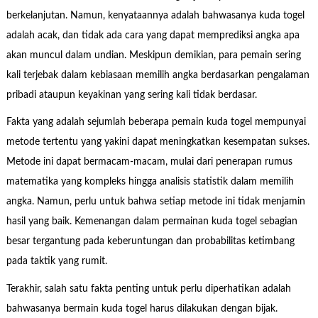
berkelanjutan. Namun, kenyataannya adalah bahwasanya kuda togel
adalah acak, dan tidak ada cara yang dapat memprediksi angka apa
akan muncul dalam undian. Meskipun demikian, para pemain sering
kali terjebak dalam kebiasaan memilih angka berdasarkan pengalaman
pribadi ataupun keyakinan yang sering kali tidak berdasar.
Fakta yang adalah sejumlah beberapa pemain kuda togel mempunyai
metode tertentu yang yakini dapat meningkatkan kesempatan sukses.
Metode ini dapat bermacam-macam, mulai dari penerapan rumus
matematika yang kompleks hingga analisis statistik dalam memilih
angka. Namun, perlu untuk bahwa setiap metode ini tidak menjamin
hasil yang baik. Kemenangan dalam permainan kuda togel sebagian
besar tergantung pada keberuntungan dan probabilitas ketimbang
pada taktik yang rumit.
Terakhir, salah satu fakta penting untuk perlu diperhatikan adalah
bahwasanya bermain kuda togel harus dilakukan dengan bijak.