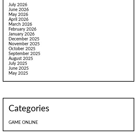
July 2026
June 2026
May 2026
April 2026
March 2026
February 2026
January 2026
December 2025
November 2025
October 2025
September 2025
August 2025
July 2025
June 2025
May 2025
Categories
GAME ONLINE