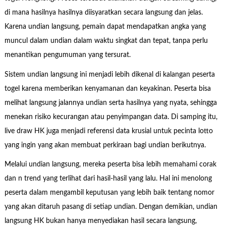
di mana hasilnya hasilnya diisyaratkan secara langsung dan jelas.
Karena undian langsung, pemain dapat mendapatkan angka yang
muncul dalam undian dalam waktu singkat dan tepat, tanpa perlu
menantikan pengumuman yang tersurat.
Sistem undian langsung ini menjadi lebih dikenal di kalangan peserta
togel karena memberikan kenyamanan dan keyakinan. Peserta bisa
melihat langsung jalannya undian serta hasilnya yang nyata, sehingga
menekan risiko kecurangan atau penyimpangan data. Di samping itu,
live draw HK juga menjadi referensi data krusial untuk pecinta lotto
yang ingin yang akan membuat perkiraan bagi undian berikutnya.
Melalui undian langsung, mereka peserta bisa lebih memahami corak
dan n trend yang terlihat dari hasil-hasil yang lalu. Hal ini menolong
peserta dalam mengambil keputusan yang lebih baik tentang nomor
yang akan ditaruh pasang di setiap undian. Dengan demikian, undian
langsung HK bukan hanya menyediakan hasil secara langsung,