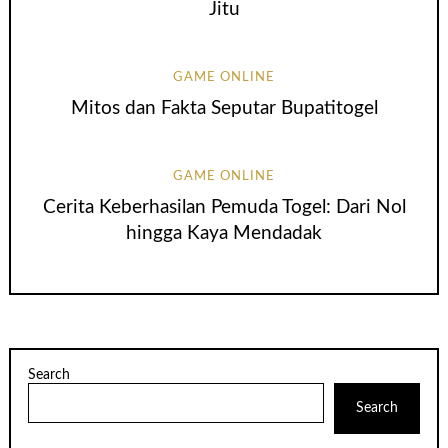
Jitu
GAME ONLINE
Mitos dan Fakta Seputar Bupatitogel
GAME ONLINE
Cerita Keberhasilan Pemuda Togel: Dari Nol
hingga Kaya Mendadak
Search
Search