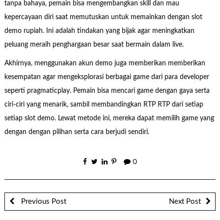
tanpa bahaya, pemain bisa mengembangkan skill dan mau
kepercayaan diri saat memutuskan untuk memainkan dengan slot
demo rupiah. Ini adalah tindakan yang bijak agar meningkatkan
peluang meraih penghargaan besar saat bermain dalam live.
Akhirnya, menggunakan akun demo juga memberikan memberikan
kesempatan agar mengeksplorasi berbagai game dari para developer
seperti pragmaticplay. Pemain bisa mencari game dengan gaya serta
ciri-ciri yang menarik, sambil membandingkan RTP RTP dari setiap
setiap slot demo. Lewat metode ini, mereka dapat memilih game yang
dengan dengan pilihan serta cara berjudi sendiri.
0
Previous Post
Next Post