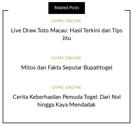
Related Posts
GAME ONLINE
Live Draw Toto Macau: Hasil Terkini dan Tips
Jitu
GAME ONLINE
Mitos dan Fakta Seputar Bupatitogel
GAME ONLINE
Cerita Keberhasilan Pemuda Togel: Dari Nol
hingga Kaya Mendadak