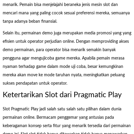
menarik. Pemain bisa menjelajahi beraneka jenis mesin slot dan
mencari mana yang paling cocok sesuai preferensi mereka, semuanya
tanpa adanya beban finansial.
Selain itu, permainan demo juga merupakan media promosi yang yang
efisien untuk operator perjudian online. Dengan memproviding akses
demo permainan, para operator bisa menarik semakin banyak
pengguna agar mengujicoba game mereka. Apabila pemain merasa
nyaman terhadap game dalam mode uji coba, besar kemungkinan
mereka akan move ke mode taruhan nyata, meningkatkan peluang
sukses pendapatan untuk operator.
Ketertarikan Slot dari Pragmatic Play
Slot Pragmatic Play jadi salah satu salah satu pilihan dalam dunia
permainan online. Bermacam penggemar yang antusias pada
keberagaman konsep serta fitur yang menarik tersedia dari permainan