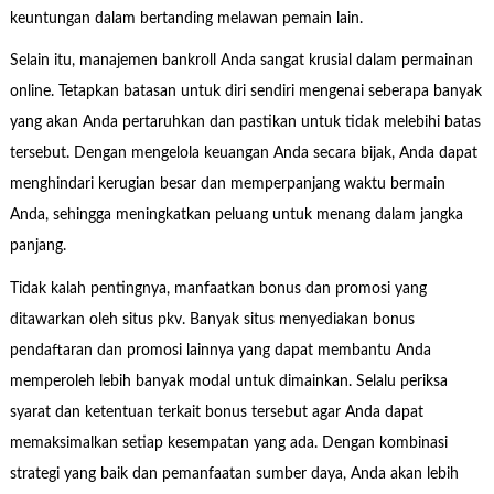
keuntungan dalam bertanding melawan pemain lain.
Selain itu, manajemen bankroll Anda sangat krusial dalam permainan
online. Tetapkan batasan untuk diri sendiri mengenai seberapa banyak
yang akan Anda pertaruhkan dan pastikan untuk tidak melebihi batas
tersebut. Dengan mengelola keuangan Anda secara bijak, Anda dapat
menghindari kerugian besar dan memperpanjang waktu bermain
Anda, sehingga meningkatkan peluang untuk menang dalam jangka
panjang.
Tidak kalah pentingnya, manfaatkan bonus dan promosi yang
ditawarkan oleh situs pkv. Banyak situs menyediakan bonus
pendaftaran dan promosi lainnya yang dapat membantu Anda
memperoleh lebih banyak modal untuk dimainkan. Selalu periksa
syarat dan ketentuan terkait bonus tersebut agar Anda dapat
memaksimalkan setiap kesempatan yang ada. Dengan kombinasi
strategi yang baik dan pemanfaatan sumber daya, Anda akan lebih