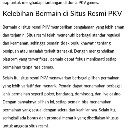
siap untuk menghadapi tantangan di dunia PKV games.
Kelebihan Bermain di Situs Resmi PKV
Bermain di situs resmi PKV memberikan pengalaman yang lebih aman
dan terjamin. Situs resmi telah memenuhi berbagai standar regulasi
dan keamanan, sehingga pemain tidak perlu khawatir tentang
penipuan atau masalah terkait transaksi. Dengan mengandalkan
platform yang terverifikasi, pemain dapat fokus menikmati setiap
permainan tanpa rasa cemas.
Selain itu, situs resmi PKV menawarkan berbagai pilihan permainan
yang lebih variatif dan menarik. Pemain dapat menemukan berbagai
jenis permainan seperti poker, bandarqq, dominoqq, dan live casino.
Dengan banyaknya pilihan ini, setiap pemain bisa menemukan
permainan yang sesuai dengan selera dan keahliannya. Selain itu,
seringkali ada bonus dan promosi menarik yang disediakan khusus
untuk anggota situs resmi.