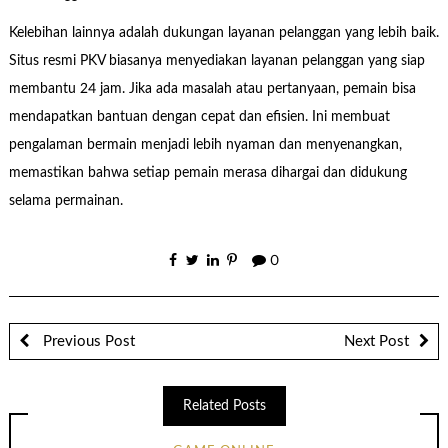
Kelebihan lainnya adalah dukungan layanan pelanggan yang lebih baik.
Situs resmi PKV biasanya menyediakan layanan pelanggan yang siap
membantu 24 jam. Jika ada masalah atau pertanyaan, pemain bisa
mendapatkan bantuan dengan cepat dan efisien. Ini membuat
pengalaman bermain menjadi lebih nyaman dan menyenangkan,
memastikan bahwa setiap pemain merasa dihargai dan didukung
selama permainan.
0
Previous Post
Next Post
Related Posts