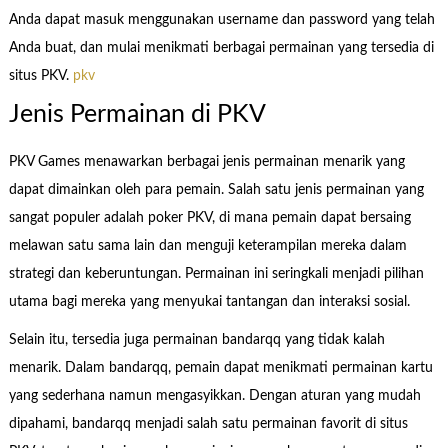
Anda dapat masuk menggunakan username dan password yang telah
Anda buat, dan mulai menikmati berbagai permainan yang tersedia di
situs PKV.
pkv
Jenis Permainan di PKV
PKV Games menawarkan berbagai jenis permainan menarik yang
dapat dimainkan oleh para pemain. Salah satu jenis permainan yang
sangat populer adalah poker PKV, di mana pemain dapat bersaing
melawan satu sama lain dan menguji keterampilan mereka dalam
strategi dan keberuntungan. Permainan ini seringkali menjadi pilihan
utama bagi mereka yang menyukai tantangan dan interaksi sosial.
Selain itu, tersedia juga permainan bandarqq yang tidak kalah
menarik. Dalam bandarqq, pemain dapat menikmati permainan kartu
yang sederhana namun mengasyikkan. Dengan aturan yang mudah
dipahami, bandarqq menjadi salah satu permainan favorit di situs