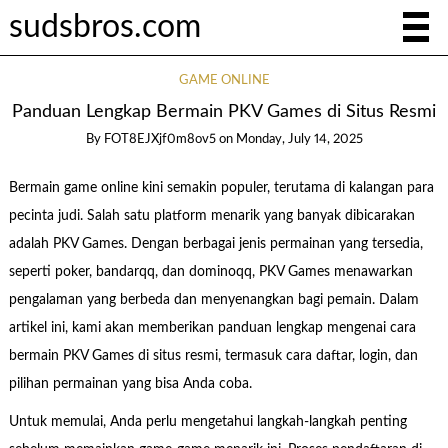
sudsbros.com
GAME ONLINE
Panduan Lengkap Bermain PKV Games di Situs Resmi
By
FOT8EJXjf0m8ov5
on
Monday, July 14, 2025
Bermain game online kini semakin populer, terutama di kalangan para
pecinta judi. Salah satu platform menarik yang banyak dibicarakan
adalah PKV Games. Dengan berbagai jenis permainan yang tersedia,
seperti poker, bandarqq, dan dominoqq, PKV Games menawarkan
pengalaman yang berbeda dan menyenangkan bagi pemain. Dalam
artikel ini, kami akan memberikan panduan lengkap mengenai cara
bermain PKV Games di situs resmi, termasuk cara daftar, login, dan
pilihan permainan yang bisa Anda coba.
Untuk memulai, Anda perlu mengetahui langkah-langkah penting