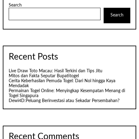
Search
Search
Recent Posts
Live Draw Toto Macau: Hasil Terkini dan Tips Jitu
Mitos dan Fakta Seputar Bupatitogel
Cerita Keberhasilan Pemuda Togel: Dari Nol hingga Kaya
Mendadak
Permainan Togel Online: Menyingkap Kesempatan Menang di
Togel Singapura
Dewi4D:Peluang Berinvestasi atau Sekadar Persembahan?
Recent Comments