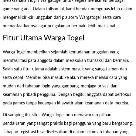
melaksanakan login Wargatogel untuk segera menikmati berbagai
game yang ada. Dalam tulisan ini, kami hendak mengupas lebih dalam
mengenai ciri-ciri unggulan dari platform Wargatogel, serta cara
memanfaatkannya agar pengalaman bermain lebih maksimal.
Fitur Utama Warga Togel
Warga Togel memberikan sejumlah kemudahan unggulan yang
memfasilitasi para anggota dalam melakukan transaksi dan bermain.
Salah satu fitur utama adalah sistem masuk yang sangat aman dan
serta cepat. Member bisa masuk ke akun mereka melalui cara yang
mudah dari tahapan login yang gampang, menjaga privasi dan
keamanan pribadi pengguna. Dengan begitu, anggota dapat berfokus
pada games tanpa kadangan khawatir akan keamanan data mereka.
Di samping itu, situs Warga Togel pun menawarkan pilihan
pendaftaran yang sangat praktis bagi pengguna yang baru bergabung.
Tahapan registrasi bisa diselesaikan di dalam sejumlah tahapan yang