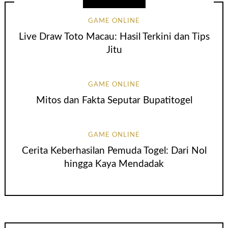
GAME ONLINE
Live Draw Toto Macau: Hasil Terkini dan Tips
Jitu
GAME ONLINE
Mitos dan Fakta Seputar Bupatitogel
GAME ONLINE
Cerita Keberhasilan Pemuda Togel: Dari Nol
hingga Kaya Mendadak