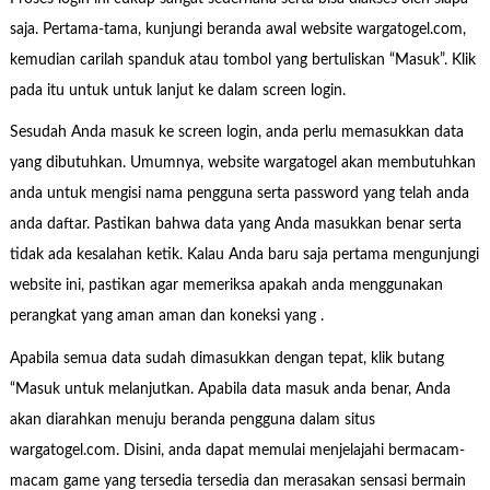
saja. Pertama-tama, kunjungi beranda awal website wargatogel.com,
kemudian carilah spanduk atau tombol yang bertuliskan “Masuk”. Klik
pada itu untuk untuk lanjut ke dalam screen login.
Sesudah Anda masuk ke screen login, anda perlu memasukkan data
yang dibutuhkan. Umumnya, website wargatogel akan membutuhkan
anda untuk mengisi nama pengguna serta password yang telah anda
anda daftar. Pastikan bahwa data yang Anda masukkan benar serta
tidak ada kesalahan ketik. Kalau Anda baru saja pertama mengunjungi
website ini, pastikan agar memeriksa apakah anda menggunakan
perangkat yang aman aman dan koneksi yang .
Apabila semua data sudah dimasukkan dengan tepat, klik butang
“Masuk untuk melanjutkan. Apabila data masuk anda benar, Anda
akan diarahkan menuju beranda pengguna dalam situs
wargatogel.com. Disini, anda dapat memulai menjelajahi bermacam-
macam game yang tersedia tersedia dan merasakan sensasi bermain