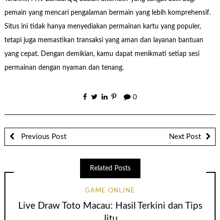
pemain yang mencari pengalaman bermain yang lebih komprehensif.
Situs ini tidak hanya menyediakan permainan kartu yang populer,
tetapi juga memastikan transaksi yang aman dan layanan bantuan
yang cepat. Dengan demikian, kamu dapat menikmati setiap sesi
permainan dengan nyaman dan tenang.
0
Previous Post
Next Post
Related Posts
GAME ONLINE
Live Draw Toto Macau: Hasil Terkini dan Tips
Jitu