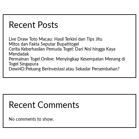
Recent Posts
Live Draw Toto Macau: Hasil Terkini dan Tips Jitu
Mitos dan Fakta Seputar Bupatitogel
Cerita Keberhasilan Pemuda Togel: Dari Nol hingga Kaya
Mendadak
Permainan Togel Online: Menyingkap Kesempatan Menang di
Togel Singapura
Dewi4D:Peluang Berinvestasi atau Sekadar Persembahan?
Recent Comments
No comments to show.