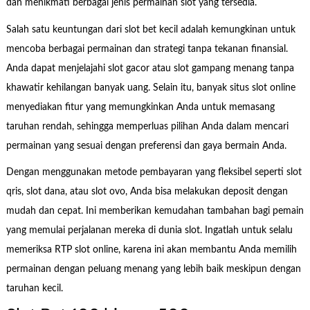
dan menikmati berbagai jenis permainan slot yang tersedia.
Salah satu keuntungan dari slot bet kecil adalah kemungkinan untuk
mencoba berbagai permainan dan strategi tanpa tekanan finansial.
Anda dapat menjelajahi slot gacor atau slot gampang menang tanpa
khawatir kehilangan banyak uang. Selain itu, banyak situs slot online
menyediakan fitur yang memungkinkan Anda untuk memasang
taruhan rendah, sehingga memperluas pilihan Anda dalam mencari
permainan yang sesuai dengan preferensi dan gaya bermain Anda.
Dengan menggunakan metode pembayaran yang fleksibel seperti slot
qris, slot dana, atau slot ovo, Anda bisa melakukan deposit dengan
mudah dan cepat. Ini memberikan kemudahan tambahan bagi pemain
yang memulai perjalanan mereka di dunia slot. Ingatlah untuk selalu
memeriksa RTP slot online, karena ini akan membantu Anda memilih
permainan dengan peluang menang yang lebih baik meskipun dengan
taruhan kecil.