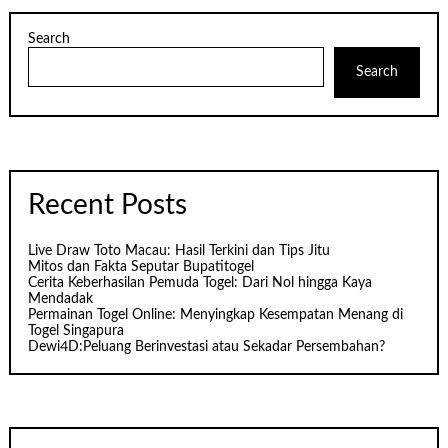
Search
Search
Recent Posts
Live Draw Toto Macau: Hasil Terkini dan Tips Jitu
Mitos dan Fakta Seputar Bupatitogel
Cerita Keberhasilan Pemuda Togel: Dari Nol hingga Kaya
Mendadak
Permainan Togel Online: Menyingkap Kesempatan Menang di
Togel Singapura
Dewi4D:Peluang Berinvestasi atau Sekadar Persembahan?