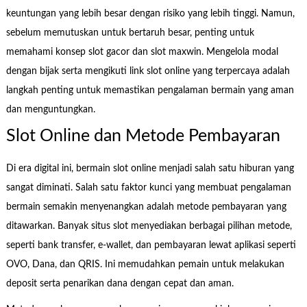
keuntungan yang lebih besar dengan risiko yang lebih tinggi. Namun,
sebelum memutuskan untuk bertaruh besar, penting untuk
memahami konsep slot gacor dan slot maxwin. Mengelola modal
dengan bijak serta mengikuti link slot online yang terpercaya adalah
langkah penting untuk memastikan pengalaman bermain yang aman
dan menguntungkan.
Slot Online dan Metode Pembayaran
Di era digital ini, bermain slot online menjadi salah satu hiburan yang
sangat diminati. Salah satu faktor kunci yang membuat pengalaman
bermain semakin menyenangkan adalah metode pembayaran yang
ditawarkan. Banyak situs slot menyediakan berbagai pilihan metode,
seperti bank transfer, e-wallet, dan pembayaran lewat aplikasi seperti
OVO, Dana, dan QRIS. Ini memudahkan pemain untuk melakukan
deposit serta penarikan dana dengan cepat dan aman.