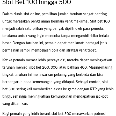
Slot Bet 100 hingga 500
Dalam dunia slot online, pemilihan jumlah taruhan sangat penting
untuk merasakan pengalaman bermain yang maksimal. Slot bet 100
menjadi salah satu pilihan yang banyak dipilih oleh para pemula,
terutama untuk yang ingin mencoba tanpa mengambil risiko terlalu
besar. Dengan taruhan ini, pemain dapat menikmati berbagai jenis
permainan sambil mempelajari pola dan strategi yang tepat.
Ketika pemain merasa lebih percaya diri, mereka dapat meningkatkan
taruhan menjadi slot bet 200, 300, atau bahkan 400. Masing-masing
tingkat taruhan ini menawarkan peluang yang berbeda dan bisa
berpengaruh pada kemenangan yang didapat. Sebagai contoh, slot
bet 300 sering kali memberikan akses ke game dengan RTP yang lebih
tinggi, sehingga meningkatkan kemungkinan mendapatkan jackpot
yang diidamkan.
Bagi pemain yang lebih berani, slot bet 500 menawarkan potensi