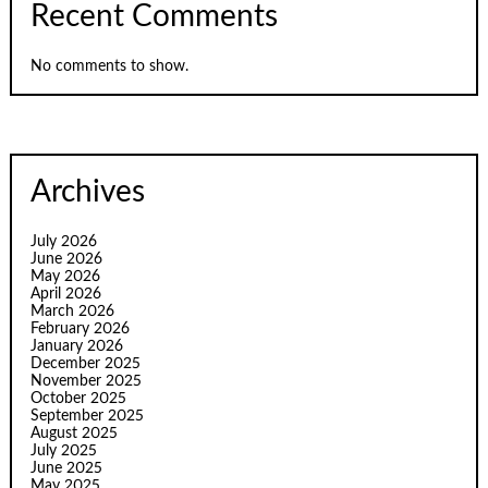
Recent Comments
No comments to show.
Archives
July 2026
June 2026
May 2026
April 2026
March 2026
February 2026
January 2026
December 2025
November 2025
October 2025
September 2025
August 2025
July 2025
June 2025
May 2025