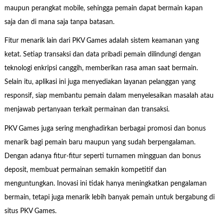
maupun perangkat mobile, sehingga pemain dapat bermain kapan
saja dan di mana saja tanpa batasan.
Fitur menarik lain dari PKV Games adalah sistem keamanan yang
ketat. Setiap transaksi dan data pribadi pemain dilindungi dengan
teknologi enkripsi canggih, memberikan rasa aman saat bermain.
Selain itu, aplikasi ini juga menyediakan layanan pelanggan yang
responsif, siap membantu pemain dalam menyelesaikan masalah atau
menjawab pertanyaan terkait permainan dan transaksi.
PKV Games juga sering menghadirkan berbagai promosi dan bonus
menarik bagi pemain baru maupun yang sudah berpengalaman.
Dengan adanya fitur-fitur seperti turnamen mingguan dan bonus
deposit, membuat permainan semakin kompetitif dan
menguntungkan. Inovasi ini tidak hanya meningkatkan pengalaman
bermain, tetapi juga menarik lebih banyak pemain untuk bergabung di
situs PKV Games.