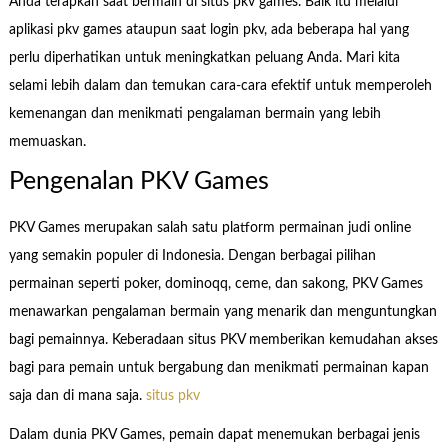
Anda terapkan saat bermain di situs pkv games. Baik itu melalui
aplikasi pkv games ataupun saat login pkv, ada beberapa hal yang
perlu diperhatikan untuk meningkatkan peluang Anda. Mari kita
selami lebih dalam dan temukan cara-cara efektif untuk memperoleh
kemenangan dan menikmati pengalaman bermain yang lebih
memuaskan.
Pengenalan PKV Games
PKV Games merupakan salah satu platform permainan judi online
yang semakin populer di Indonesia. Dengan berbagai pilihan
permainan seperti poker, dominoqq, ceme, dan sakong, PKV Games
menawarkan pengalaman bermain yang menarik dan menguntungkan
bagi pemainnya. Keberadaan situs PKV memberikan kemudahan akses
bagi para pemain untuk bergabung dan menikmati permainan kapan
saja dan di mana saja.
situs pkv
Dalam dunia PKV Games, pemain dapat menemukan berbagai jenis