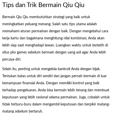
Tips dan Trik Bermain Qiu Qiu
Bermain Qiu Qiu membutuhkan strategi yang baik untuk
meningkatkan peluang menang. Salah satu tips utama adalah
memahami aturan permainan dengan baik. Dengan mengetahui cara
kerja kartu dan bagaimana menghitung nilai kombinasi, Anda akan
lebih siap saat menghadapi lawan. Luangkan waktu untuk berlatih di
situs pkv games sebelum bermain dengan uang asli agar Anda lebih
percaya diri.
Selain itu, penting untuk mengelola bankroll Anda dengan bijak.
Tentukan batas untuk diri sendiri dan jangan pernah bermain di luar
kemampuan finansial Anda. Dengan memiliki kontrol yang baik
terhadap pengeluaran, Anda bisa bermain lebih tenang dan membuat
keputusan yang lebih rasional selama permainan. Juga, cobalah untuk
tidak terburu-buru dalam mengambil keputusan dan berpikir matang-
matang sebelum bertaruh.