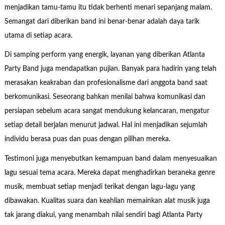
menjadikan tamu-tamu itu tidak berhenti menari sepanjang malam.
Semangat dari diberikan band ini benar-benar adalah daya tarik
utama di setiap acara.
Di samping perform yang energik, layanan yang diberikan Atlanta
Party Band juga mendapatkan pujian. Banyak para hadirin yang telah
merasakan keakraban dan profesionalisme dari anggota band saat
berkomunikasi. Seseorang bahkan menilai bahwa komunikasi dan
persiapan sebelum acara sangat mendukung kelancaran, mengatur
setiap detail berjalan menurut jadwal. Hal ini menjadikan sejumlah
individu berasa puas dan puas dengan pilihan mereka.
Testimoni juga menyebutkan kemampuan band dalam menyesuaikan
lagu sesuai tema acara. Mereka dapat menghadirkan beraneka genre
musik, membuat setiap menjadi terikat dengan lagu-lagu yang
dibawakan. Kualitas suara dan keahlian memainkan alat musik juga
tak jarang diakui, yang menambah nilai sendiri bagi Atlanta Party