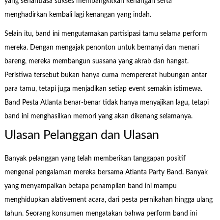
yang senantiasa sukses membangkitkan kenangan serta
menghadirkan kembali lagi kenangan yang indah.
Selain itu, band ini mengutamakan partisipasi tamu selama perform
mereka. Dengan mengajak penonton untuk bernanyi dan menari
bareng, mereka membangun suasana yang akrab dan hangat.
Peristiwa tersebut bukan hanya cuma mempererat hubungan antar
para tamu, tetapi juga menjadikan setiap event semakin istimewa.
Band Pesta Atlanta benar-benar tidak hanya menyajikan lagu, tetapi
band ini menghasilkan memori yang akan dikenang selamanya.
Ulasan Pelanggan dan Ulasan
Banyak pelanggan yang telah memberikan tanggapan positif
mengenai pengalaman mereka bersama Atlanta Party Band. Banyak
yang menyampaikan betapa penampilan band ini mampu
menghidupkan alativement acara, dari pesta pernikahan hingga ulang
tahun. Seorang konsumen mengatakan bahwa perform band ini