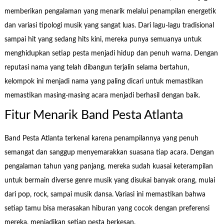
memberikan pengalaman yang menarik melalui penampilan energetik
dan variasi tipologi musik yang sangat luas. Dari lagu-lagu tradisional
sampai hit yang sedang hits kini, mereka punya semuanya untuk
menghidupkan setiap pesta menjadi hidup dan penuh warna. Dengan
reputasi nama yang telah dibangun terjalin selama bertahun,
kelompok ini menjadi nama yang paling dicari untuk memastikan
memastikan masing-masing acara menjadi berhasil dengan baik.
Fitur Menarik Band Pesta Atlanta
Band Pesta Atlanta terkenal karena penampilannya yang penuh
semangat dan sanggup menyemarakkan suasana tiap acara. Dengan
pengalaman tahun yang panjang, mereka sudah kuasai keterampilan
untuk bermain diverse genre musik yang disukai banyak orang, mulai
dari pop, rock, sampai musik dansa. Variasi ini memastikan bahwa
setiap tamu bisa merasakan hiburan yang cocok dengan preferensi
mereka, menjadikan setiap pesta berkesan.