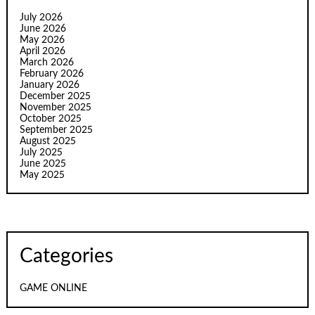
July 2026
June 2026
May 2026
April 2026
March 2026
February 2026
January 2026
December 2025
November 2025
October 2025
September 2025
August 2025
July 2025
June 2025
May 2025
Categories
GAME ONLINE