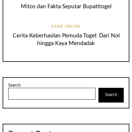
Mitos dan Fakta Seputar Bupatitogel
GAME ONLINE
Cerita Keberhasilan Pemuda Togel: Dari Nol
hingga Kaya Mendadak
Search
Search