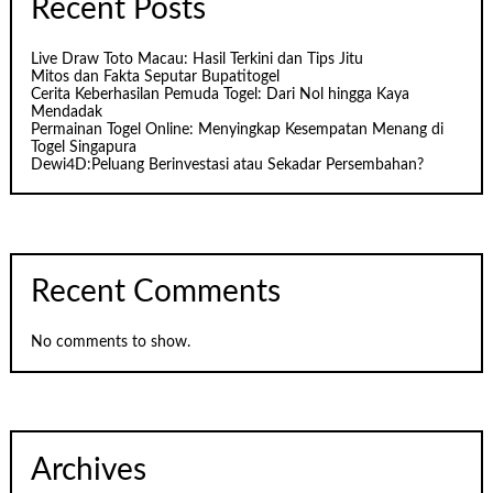
Recent Posts
Live Draw Toto Macau: Hasil Terkini dan Tips Jitu
Mitos dan Fakta Seputar Bupatitogel
Cerita Keberhasilan Pemuda Togel: Dari Nol hingga Kaya
Mendadak
Permainan Togel Online: Menyingkap Kesempatan Menang di
Togel Singapura
Dewi4D:Peluang Berinvestasi atau Sekadar Persembahan?
Recent Comments
No comments to show.
Archives