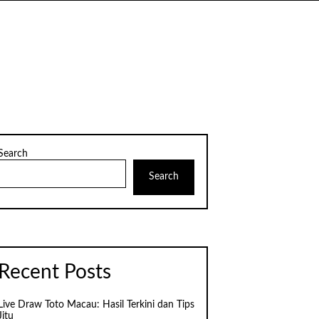
Search
Search
Recent Posts
Live Draw Toto Macau: Hasil Terkini dan Tips
Jitu