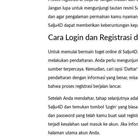
Jangan lupa untuk mengunjungi tautan resmi S
dan agar pengalaman permainan kamu nyaman. 
Salju4D dapat memberikan keberuntungan kep
Cara Login dan Registrasi 
Untuk memulai bermain togel online di Salju4D
melakukan pendaftaran. Anda perlu mengunjungi
sumber terpercaya. Kemudian, cari opsi ‘Dafta
pendaftaran dengan informasi yang benar, mis
bahwa proses registrasi berjalan lancar.
Setelah Anda mendaftar, tahap selanjutnya ada
Salju4D dan temukan tombol ‘Login’ yang bias
dan password yang telah kamu buat saat regist
terjadi kesalahan saat masuk ke akun. Jika in
halaman utama akun Anda.