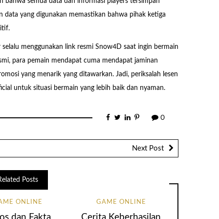
kan bahwa semua data dan informasi players tersimpan
n data yang digunakan memastikan bahwa pihak ketiga
tif.
 selalu menggunakan link resmi Snow4D saat ingin bermain
 resmi, para pemain mendapat cuma mendapat jaminan
mosi yang menarik yang ditawarkan. Jadi, periksalah lesen
cial untuk situasi bermain yang lebih baik dan nyaman.
0
Next Post
Related Posts
AME ONLINE
GAME ONLINE
os dan Fakta
Cerita Keberhasilan