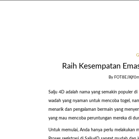
G
Raih Kesempatan Emas 
By
FOT8EJXjf0
Salju 4D adalah nama yang semakin populer di 
wadah yang nyaman untuk mencoba togel, nama
menarik dan pengalaman bermain yang menyena
yang mau mencoba peruntungan mereka di duni
Untuk memulai, Anda hanya perlu melakukan masu
Proses registrasi di Salju4D sangat mudah dan i