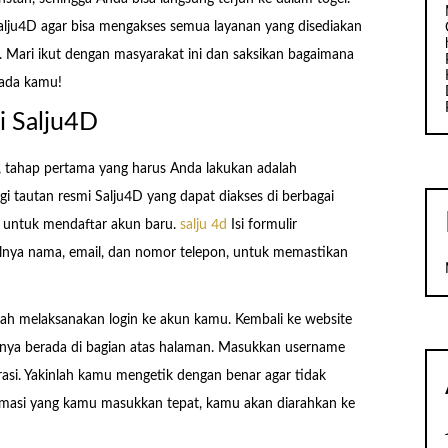
alju4D agar bisa mengakses semua layanan yang disediakan
Mari ikut dengan masyarakat ini dan saksikan bagaimana
ada kamu!
di Salju4D
, tahap pertama yang harus Anda lakukan adalah
 tautan resmi Salju4D yang dapat diakses di berbagai
r’ untuk mendaftar akun baru.
salju 4d
Isi formulir
alnya nama, email, dan nomor telepon, untuk memastikan
lah melaksanakan login ke akun kamu. Kembali ke website
anya berada di bagian atas halaman. Masukkan username
rasi. Yakinlah kamu mengetik dengan benar agar tidak
formasi yang kamu masukkan tepat, kamu akan diarahkan ke