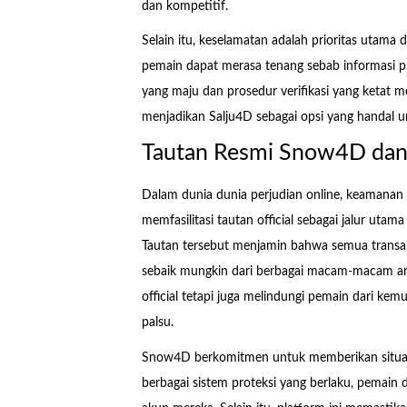
dan kompetitif.
Selain itu, keselamatan adalah prioritas utama d
pemain dapat merasa tenang sebab informasi pr
yang maju dan prosedur verifikasi yang ketat m
menjadikan Salju4D sebagai opsi yang handal 
Tautan Resmi Snow4D da
Dalam dunia dunia perjudian online, keamanan
memfasilitasi tautan official sebagai jalur u
Tautan tersebut menjamin bahwa semua transak
sebaik mungkin dari berbagai macam-macam a
official tetapi juga melindungi pemain dari kemu
palsu.
Snow4D berkomitmen untuk memberikan situa
berbagai sistem proteksi yang berlaku, pemain