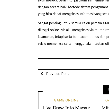
akun mereka. Selain itu, platform ini memasti
dengan secara baik. Metode sistem pengamana
yang bisa dapat mengakses informasi yang sensi
Sangat penting untuk semua calon pemain agar
di togel online. Melalui mengakses via tautan
keamanan, tetapi serta bermacam bonus dan pro
selalu memeriksa serta menggunakan tautan offi
Previous Post
GAME ONLINE
G
Live Draw Toto Macau:
Mit