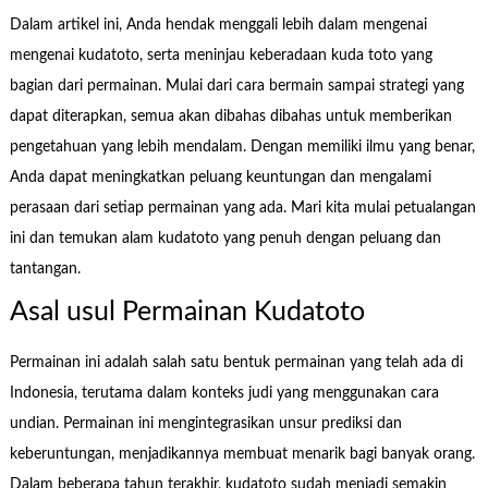
Dalam artikel ini, Anda hendak menggali lebih dalam mengenai
mengenai kudatoto, serta meninjau keberadaan kuda toto yang
bagian dari permainan. Mulai dari cara bermain sampai strategi yang
dapat diterapkan, semua akan dibahas dibahas untuk memberikan
pengetahuan yang lebih mendalam. Dengan memiliki ilmu yang benar,
Anda dapat meningkatkan peluang keuntungan dan mengalami
perasaan dari setiap permainan yang ada. Mari kita mulai petualangan
ini dan temukan alam kudatoto yang penuh dengan peluang dan
tantangan.
Asal usul Permainan Kudatoto
Permainan ini adalah salah satu bentuk permainan yang telah ada di
Indonesia, terutama dalam konteks judi yang menggunakan cara
undian. Permainan ini mengintegrasikan unsur prediksi dan
keberuntungan, menjadikannya membuat menarik bagi banyak orang.
Dalam beberapa tahun terakhir, kudatoto sudah menjadi semakin