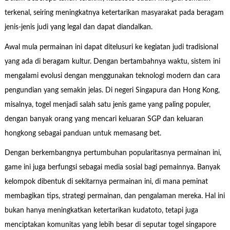
terkenal, seiring meningkatnya ketertarikan masyarakat pada beragam
jenis-jenis judi yang legal dan dapat diandalkan.
Awal mula permainan ini dapat ditelusuri ke kegiatan judi tradisional
yang ada di beragam kultur. Dengan bertambahnya waktu, sistem ini
mengalami evolusi dengan menggunakan teknologi modern dan cara
pengundian yang semakin jelas. Di negeri Singapura dan Hong Kong,
misalnya, togel menjadi salah satu jenis game yang paling populer,
dengan banyak orang yang mencari keluaran SGP dan keluaran
hongkong sebagai panduan untuk memasang bet.
Dengan berkembangnya pertumbuhan popularitasnya permainan ini,
game ini juga berfungsi sebagai media sosial bagi pemainnya. Banyak
kelompok dibentuk di sekitarnya permainan ini, di mana peminat
membagikan tips, strategi permainan, dan pengalaman mereka. Hal ini
bukan hanya meningkatkan ketertarikan kudatoto, tetapi juga
menciptakan komunitas yang lebih besar di seputar togel singapore