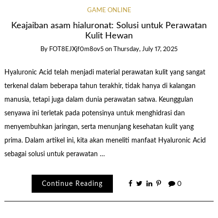
GAME ONLINE
Keajaiban asam hialuronat: Solusi untuk Perawatan
Kulit Hewan
By
FOT8EJXjf0m8ov5
on
Thursday, July 17, 2025
Hyaluronic Acid telah menjadi material perawatan kulit yang sangat
terkenal dalam beberapa tahun terakhir, tidak hanya di kalangan
manusia, tetapi juga dalam dunia perawatan satwa. Keunggulan
senyawa ini terletak pada potensinya untuk menghidrasi dan
menyembuhkan jaringan, serta menunjang kesehatan kulit yang
prima. Dalam artikel ini, kita akan meneliti manfaat Hyaluronic Acid
sebagai solusi untuk perawatan …
Continue Reading
0