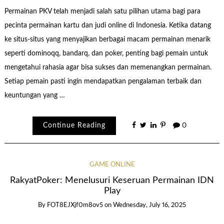
Permainan PKV telah menjadi salah satu pilihan utama bagi para
pecinta permainan kartu dan judi online di Indonesia. Ketika datang
ke situs-situs yang menyajikan berbagai macam permainan menarik
seperti dominoqq, bandarq, dan poker, penting bagi pemain untuk
mengetahui rahasia agar bisa sukses dan memenangkan permainan.
Setiap pemain pasti ingin mendapatkan pengalaman terbaik dan
keuntungan yang …
Continue Reading
0
GAME ONLINE
RakyatPoker: Menelusuri Keseruan Permainan IDN
Play
By
FOT8EJXjf0m8ov5
on
Wednesday, July 16, 2025