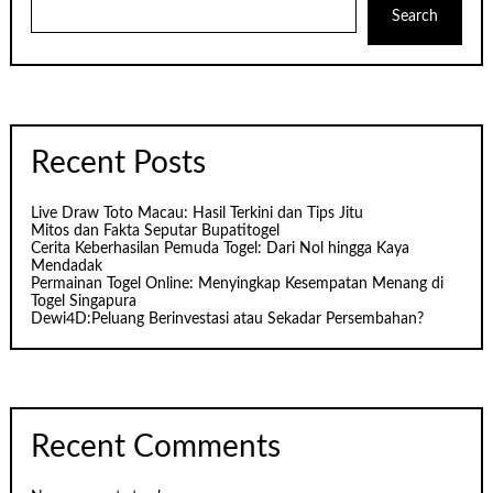
Search
Recent Posts
Live Draw Toto Macau: Hasil Terkini dan Tips Jitu
Mitos dan Fakta Seputar Bupatitogel
Cerita Keberhasilan Pemuda Togel: Dari Nol hingga Kaya
Mendadak
Permainan Togel Online: Menyingkap Kesempatan Menang di
Togel Singapura
Dewi4D:Peluang Berinvestasi atau Sekadar Persembahan?
Recent Comments